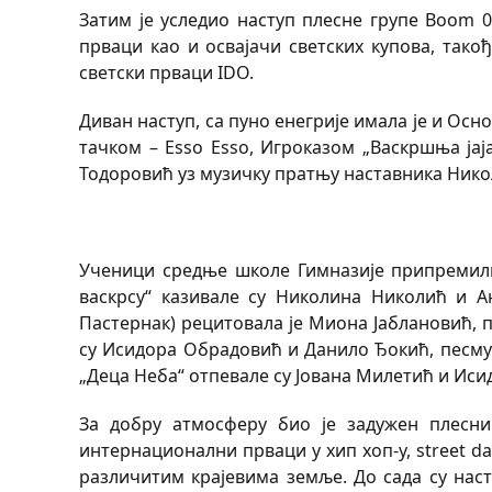
Затим је уследиo наступ плесне групе Boom 
прваци као и освајачи светских купова, тако
светски прваци IDO.
Диван наступ, са пуно енегрије имала је и Ос
тачком – Esso Esso, Игроказом „Васкршња јаја
Тодоровић уз музичку пратњу наставника Ник
Ученици средње школе Гимназије припремили 
васкрсу“ казивале су Николина Николић и А
Пастернак) рецитовала је Миона Јаблановић, 
су Исидора Обрадовић и Данило Ђокић, песму 
„Деца Неба“ отпевале су Јована Милетић и Иси
За добру атмосферу био је задужен плесни
интернационални прваци у хип хоп-у, street da
различитим крајевима земље. До сада су нас