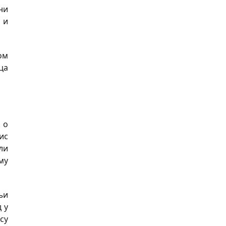
ни
 и
ом
ца
 о
ис
ли
му
њи
 у
су