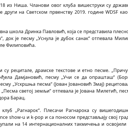
018 из Ниша. Чланови овог клуба вишеструки су држав
ђе други на Светском првенству 2019. године WDSF као
новна школа Дринка Павловић, која се представила плесн
“, док је песму „Уснула је дубок санак“ отпевала Мили
оле Филиповића.
су рецитале, драмске текстове и етно песме. „Причу
нђела Дамјановић, песму „Учи се да опрашташ“ (Бор
песму „Ускршња песма“ (Јован Јовановић Змај) рецитова
„Песма светој земљи“ отпевала је Јована Милетић, пес
дора Барац.
 клуб „Рагнарок“. Плесачи Рагнарока су вишегодиш
nce show-u и k-pop и са поносом представљају свој град
тупали на 14 интернационалних такмичења и освојили 