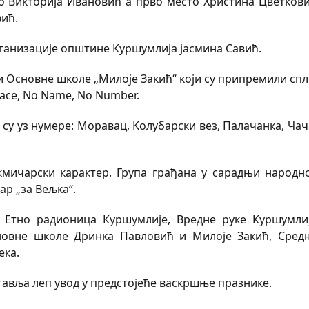
то Викторија Ивановић а прво место Христина Цветкови
вић.
рганизације општине Куршумлија јасмина Савић.
и Основне школе „Милоје Закић“ који су припремили спл
Face, No Name, No Number.
 су уз нумере: Моравац, Kолубарски вез, Палачанка, Чач
кмичарски карактер. Група грађана у сарадњи народн
р „за Вељка“.
 Етно радионица Куршумлије, Вредне руке Куршумлиј
сновне школе Дринка Павловић и Милоје Закић, Сред
ека.
авља леп увод у предстојеће васкршње празнике.