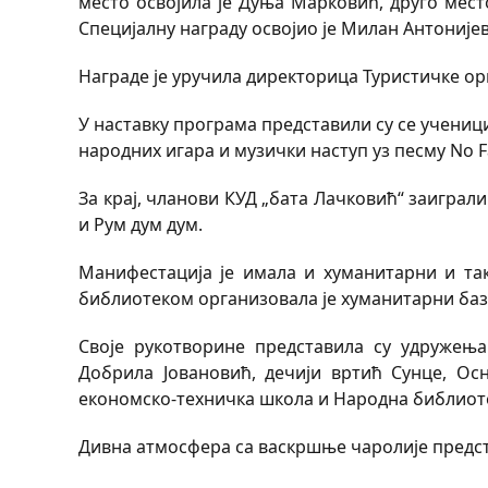
место освојила је Дуња Марковић, друго мес
Специјалну награду освојио је Милан Антоније
Награде је уручила директорица Туристичке о
У наставку програма представили су се учениц
народних игара и музички наступ уз песму No 
За крај, чланови КУД „бата Лачковић“ заиграли
и Рум дум дум.
Манифестација је имала и хуманитарни и та
библиотеком организовала је хуманитарни база
Своје рукотворине представила су удружења
Добрила Јовановић, дечији вртић Сунце, О
економско-техничка школа и Народна библиот
Дивна атмосфера са васкршње чаролије предст