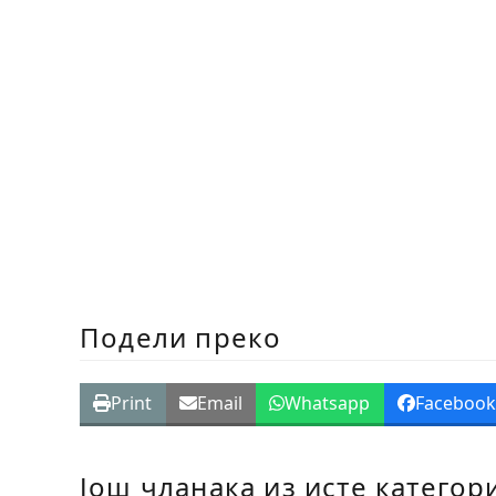
Подели преко
Print
Email
Whatsapp
Faceboo
Још чланака из исте категор