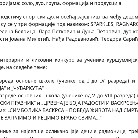
оријама: соло, дуо, група, формација и продукција.
подстичу спортски дух и осећај заједништва међу децом
 су се у три формације под називом: SPARKLES, RAGNAR
Хелена Белоица, Лара Петковић и Дуња Петровић, дуо ко
сти Јована Милетић, Нађа Радовановић, Теодора Сарић
литерарни и ликовни конкурс за ученике куршумлијск
е, на следеће теме:
реда основне школе (ученке од I до IV разреда) и 
А“ и „ЧУВАРКУЋА“
азреде основних школа (ученике од V до VIII разреда) 
СКИ ПРАЗНИК“ и „ЦРВЕНА ЈЕ БОЈА РАДОСТИ И ВАСКРСЕЊ
теме: „СИМБОЛИКА ВАСКРСА – ПОБЕДА ЖИВОТА НАД СМРЋ
УГЕ ЗАГРЛИМО И РЕЦИМО БРАЋО СВИМА…“
нике за најлепше осликано јаје дечије радионице, тре