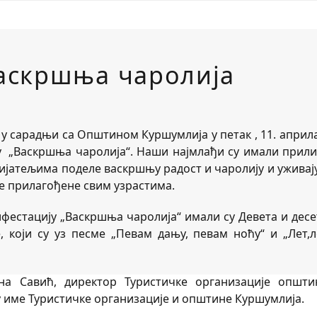
аскршња чаролија
у сарадњи са Општином Куршумлија у петак , 11. априла
ју „Васкршња чаролија“. Наши најмлађи су имали прили
ријатељима поделе васкршњу радост и чаролију и уживају
е прилагођене свим узрастима.
фестацију „Васкршња чаролија“ имали су Девета и десе
 који су уз песме „Певам дању, певам ноћу“ и „Лет,л
на Савић, директор Туристичке организације општи
 у име Туристичке организације и општине Куршумлија.