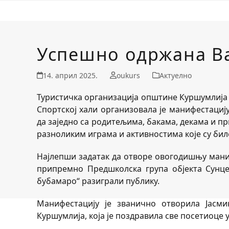
Успешно одржана В
14. април 2025.
oukurs
Актуелно
Туристичка организација општине Куршумлија 
Спортској хали организовала је манифестаци
да заједно са родитељима, бакама, декама и п
разноликим играма и активностима које су бил
Најлепши задатак да отворе овогодишњу мани
припремно Предшколска група објекта Сунце,
бубамаро“ разиграли публику.
Манифестацију је званично отворила Јасми
Куршумлија, која је поздравила све посетиоце