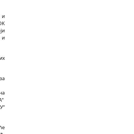
 и
OK
ји
 и
их
за
на
А“
У“
ће