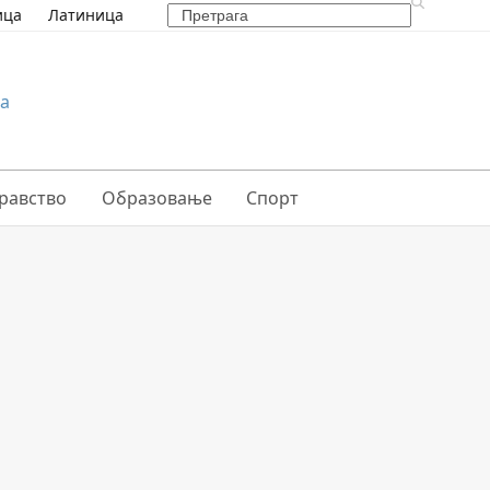
Search
ица
Латиница
равство
Образовање
Спорт