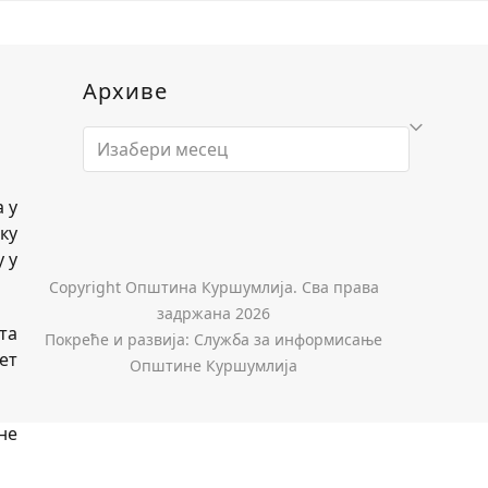
Архиве
Архиве
 у
ку
 у
Copyright Општина Куршумлија. Сва права
задржана 2026
та
Покреће и развија: Служба за информисање
ет
Општине Куршумлија
не