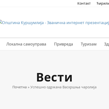
Контакт
Ћирил
Локална самоуправа
Привреда
Туризам
Зд
Вести
Почетна
»
Успешно одржана Васкршња чаролија