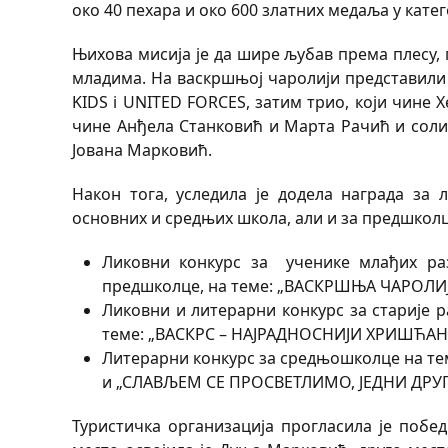
око 40 пехара и око 600 златних медаља у катег
Њихова мисија је да шире љубав према плесу, 
младима. На васкршњој чаролији представили
KIDS i UNITED FORCES, затим трио, који чине 
чине Анђела Станковић и Марта Рачић и соли
Јована Марковић.
Након тога, уследила је додела награда за 
основних и средњих школа, али и за предшколц
Ликовни конкурс за ученике млађих раз
предшколце, на теме: „ВАСКРШЊА ЧАРОЛИЈ
Ликовни и литерарни конкурс за старије р
теме: „ВАСКРС – НАЈРАДНОСНИЈИ ХРИШЋАН
Литерарни конкурс за средњошколце на 
и „СЛАВЉЕМ СЕ ПРОСВЕТЛИМО, ЈЕДНИ ДР
Туристичка организација прогласила је побед