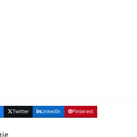
k
Twitter
LinkedIn
Pinterest
ије