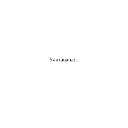
Учитавање...
oukurs