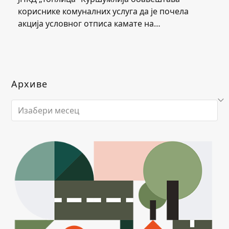
кориснике комуналних услуга да је почела
акција условног отписа камате на…
Архиве
Архиве