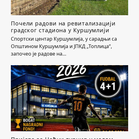
Почели радови на ревитализацији
градског стадиона у Куршумлији
Спортски центар Куршумлија, у сарадњи са
Општином Куршумлија и ЈПКД „Топлица“,
започео је радове на…