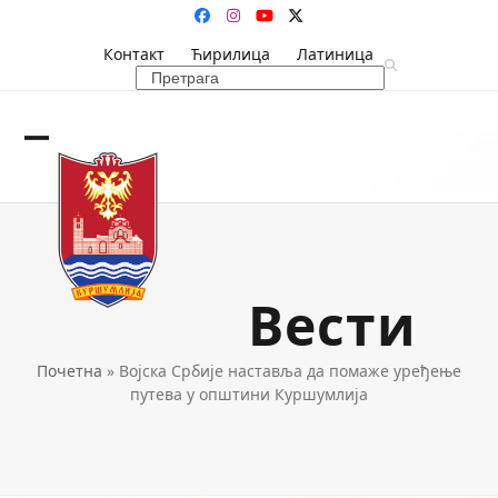
Skip
Facebook
Instagram
YouTube
Twitter
to
Контакт
Ћирилица
Латиница
content
Search
Open
Close
mobile
mobile
menu
menu
Вести
Почетна
»
Војска Србије наставља да помаже уређење
путева у општини Куршумлија