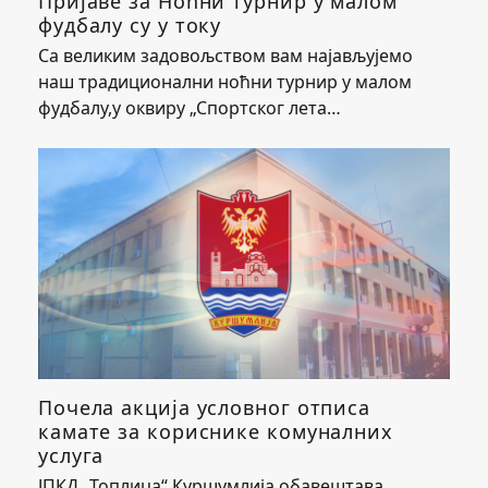
Пријаве за Ноћни турнир у малом
фудбалу су у току
Са великим задовољством вам најављујемо
наш традиционални ноћни турнир у малом
фудбалу,у оквиру „Спортског лета…
Почела акција условног отписа
камате за кориснике комуналних
услуга
ЈПКД „Топлица“ Куршумлија обавештава