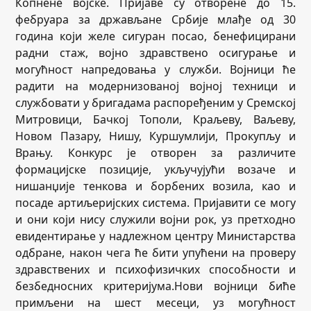
Копнене војске. Пријаве су отворене до 15.
фебруара за држављане Србије млађе од 30
година који желе сигуран посао, бенефицирани
радни стаж, војно здравствено осигурање и
могућност напредовања у служби. Војници ће
радити на модернизованој војној техници и
службовати у бригадама распоређеним у Сремској
Митровици, Бачкој Тополи, Краљеву, Ваљеву,
Новом Пазару, Нишу, Куршумлији, Прокупљу и
Врању. Конкурс је отворен за различите
формацијске позиције, укључујући возаче и
нишанџије тенкова и борбених возила, као и
посаде артиљеријских система. Пријавити се могу
и они који нису служили војни рок, уз претходно
евидентирање у надлежном центру Министарства
одбране, након чега ће бити упућени на проверу
здравствених и психофизичких способности и
безбедносних критеријума.Нови војници биће
примљени на шест месеци, уз могућност