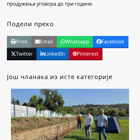
продужења уговора до три године.
Подели преко
Print
Email
Whatsapp
Facebook
Twitter
LinkedIn
Pinterest
Још чланака из исте категорије