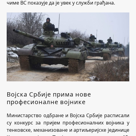
чиме ВС показује да је увек у служби грађана.
Војска Србије прима нове
професионалне војнике
Министарство одбране и Војска Србије расписали
су конкурс за пријем професионалних војника у
тенковске, механизоване и артиљеријске јединице