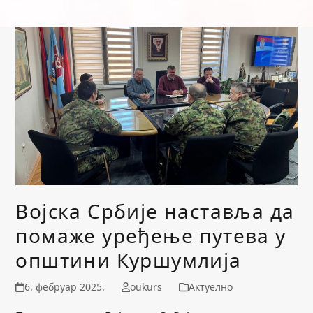
Војска Србије наставља да
помаже уређење путева у
општини Куршумлија
6. фебруар 2025.
oukurs
Актуелно