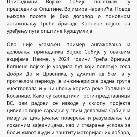
Припадници Војске Србије посетили су
председника Општине, Војимира Чарапића. Повод
њихове посете је био договор о поновном
ангажовању Треће бригаде Копнене војске на
уређењу пута општине Куршумлија.
Ово није усамљен пример ангажовања и
деловања припадника Војске Србије у оваквим
акцијама. Наиме, у 2024. години Трећа бригада
Копнене војске је урадила пут који повезује села
Добри До и Црвеника, у дужини од 5км, а у
протеклом периоду је инжињеријска радна група
учествовала и у чишћењу корита реке Топлице и
Косанице. Како су саопштили гости-представници
ВС, ови радови се изводе у склопу пројекта
цивилно-војне сарадње у свим деловима Србије и
имају за циљ јачање поверења и разумевања са
локалним заједницама, као и стварање услова за
бољи живот људи и заштиту материјалних добара,