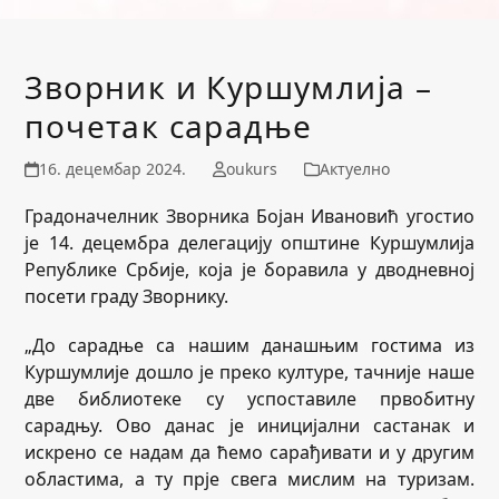
Зворник и Куршумлија –
почетак сарадње
16. децембар 2024.
oukurs
Актуелно
Градоначелник Зворника Бојан Ивановић угостио
је 14. децембра делегацију општине Куршумлија
Републике Србије, која је боравила у дводневној
посети граду Зворнику.
„До сарадње са нашим данашњим гостима из
Куршумлије дошло је преко културе, тачније наше
две библиотеке су успоставиле првобитну
сарадњу. Ово данас је иницијални састанак и
искрено се надам да ћемо сарађивати и у другим
областима, а ту прје свега мислим на туризам.