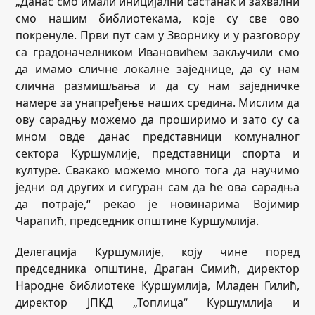
„Данас смо имали иницијални састанак и захвални
смо нашим библиотекама, које су све ово
покренуле. Први пут сам у Зворнику и у разговору
са градоначелником Ивановићем закључили смо
да имамо сличне локалне заједнице, да су нам
слична размишљања и да су нам заједничке
намере за унапређење наших средина. Мислим да
ову сарадњу можемо да проширимо и зато су са
мном овде данас представници комуналног
сектора Куршумлије, представници спорта и
културе. Свакако можемо много тога да научимо
једни од других и сигуран сам да ће ова сарадња
да потраје,“ рекао је новинарима Војимир
Чарапић, председник општине Куршумлија.
Делегација Куршумлије, коју чине поред
председника општине, Драган Симић, директор
Народне библиотеке Куршумлија, Младен Гилић,
директор ЈПКД „Топлица“ Куршумлија и