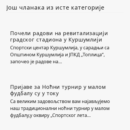
Још чланака из исте категорије
Почели радови на ревитализацији
градског стадиона у Куршумлији
Спортски центар Куршумлија, у сарадњи са
Општином Куршумлија и ЈПКД „Топлица“,
започео је радове на…
Пријаве за Ноћни турнир у малом
фудбалу су у току
Са великим задовољством вам најављујемо
наш традиционални ноћни турнир у малом
фудбалу,у оквиру „Спортског лета…