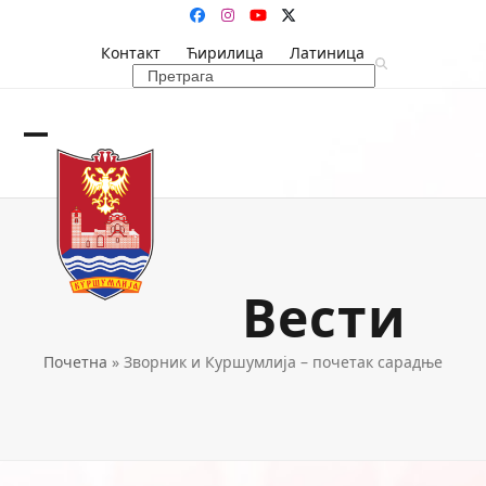
Skip
Facebook
Instagram
YouTube
Twitter
to
Контакт
Ћирилица
Латиница
content
Search
Open
Close
mobile
mobile
menu
menu
Вести
Почетна
»
Зворник и Куршумлија – почетак сарадње