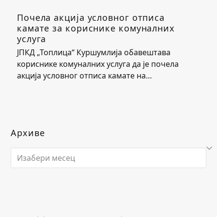
Почела акција условног отписа
камате за кориснике комуналних
услуга
ЈПКД „Топлица“ Куршумлија обавештава
кориснике комуналних услуга да је почела
акција условног отписа камате на…
Архиве
Архиве