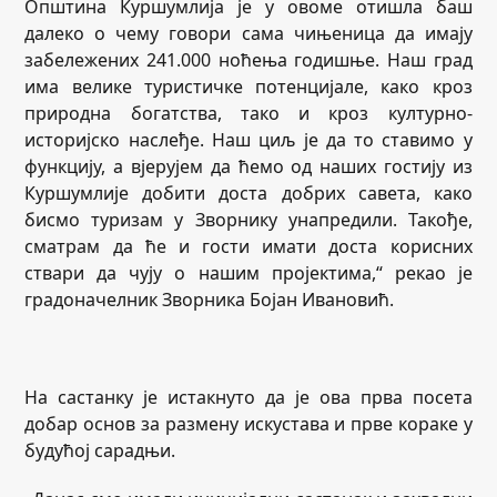
Општина Куршумлија је у овоме отишла баш
далеко о чему говори сама чињеница да имају
забележених 241.000 ноћења годишње. Наш град
има велике туристичке потенцијале, како кроз
природна богатства, тако и кроз културно-
историјско наслеђе. Наш циљ је да то ставимо у
функцију, а вјерујем да ћемо од наших гостију из
Куршумлије добити доста добрих савета, како
бисмо туризам у Зворнику унапредили. Такође,
сматрам да ће и гости имати доста корисних
ствари да чују о нашим пројектима,“ рекао је
градоначелник Зворника Бојан Ивановић.
На састанку је истакнуто да је ова прва посета
добар основ за размену искустава и прве кораке у
будућој сарадњи.