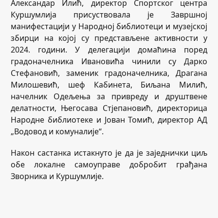
Александар Илић, директор Спортског центра
Куршумлија присуствовала је Завршној
манифестацији у Народној библиотеци и музејској
збирци на којој су представљене активности у
2024. години. У делегацији домаћина поред
градоначелника Ивановића чинили су Дарко
Стефановић, заменик градоначелника, Драгана
Милошевић, шеф Кабинета, Биљана Милић,
начелник Одељења за привреду и друштвене
делатности, Његосава Стјепановић, директорица
Народне библиотеке и Јован Томић, директор АД
„Водовод и комуналије“.
Након састанка истакнуто је да је заједнички циљ
обе локалне самоуправе добробит грађана
Зворника и Куршумлије.