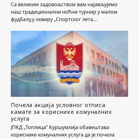
Са великим задовољством вам најављујемо
наш традиционални ноћни турнир у малом
фудбалу,у оквиру „Спортског лета…
Почела акција условног отписа
камате за кориснике комуналних
услуга
ЈПКД „Топлица“ Куршумлија обавештава
кориснике комуналних услуга да је почела