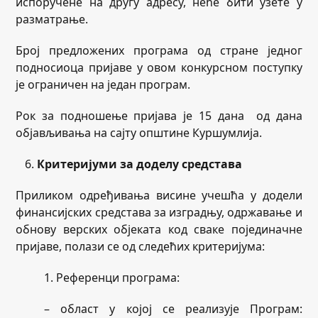
испоручене на другу адресу, неће бити узете у
разматрање.
Број предложених програма од стране једног
подносиоца пријаве у овом конкурсном поступку
је ограничен на један програм.
Рок за подношење пријава је 15 дана од дана
објављивања на сајту општине Куршумлија.
Критеријуми за доделу средстава
Приликом одређивања висине учешћа у додели
финансијских средстава за изградњу, одржавање и
обнову верских објеката код сваке појединачне
пријаве, полази се од следећих критеријума:
1. Референци програма:
– област у којој се реализује Програм: