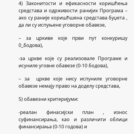
4) Законитости и ефикасности коришћења
средстава и одрживости ранијих Програма –
ако су раније коришћшена средстава буџета ,
да ли су испуњене уговорне обавезе,
– за цркиве које први пут конкуришу
0_бодова),
-за цркве које су реализовале Програме и
исуниле уговне обавезе (0-10 бодова),
– за цркве које нису испуниле уговорне
обавезе немају право на доделу средстава,
5) обавезни критеријуми:
-реалан финасијски план , износ
суфинансирања, као и различити облици
финансирања (0-10 годова) и