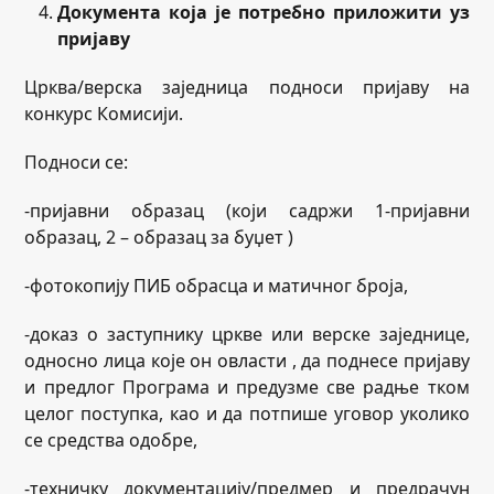
Документа која је потребно приложити уз
пријаву
Црква/верска заједница подноси пријаву на
конкурс Комисији.
Подноси се:
-пријавни образац (који садржи 1-пријавни
образац, 2 – образац за буџет )
-фотокопију ПИБ обрасца и матичног броја,
-доказ о заступнику цркве или верске заједнице,
односно лица које он овласти , да поднесе пријаву
и предлог Програма и предузме све радње тком
целог поступка, као и да потпише уговор уколико
се средства одобре,
-техничку документацију/предмер и предрачун