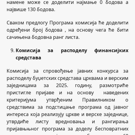
намене може се доделити најмање 0 бодова а
највише 130 бодова.
Сваком предлогу Програма комисија ће доделити
одређени број бодова , на основу чега ће бити
сачињена бодовна ранг листа.
Комисија за расподелу финансијких
средстава
Комисија за спровођење јавних конкурса за
расподелу буџетских средстава црквама и верским
заједницама за 2025. годину, размотриће
пристигле пријаве и на основу наведених
критеријума утврђеним Правилником о
средствима за подстицање програма од јавног
интереса која реализују цркве и верске заједнице,
утврдиће листу вредновања и рангирања
пријавњњног програма за доделу бесповратних