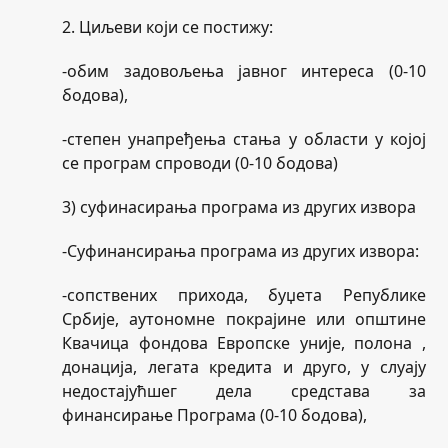
2. Циљеви који се постижу:
-обим задовољења јавног интереса (0-10
бодова),
-степен унапређења стања у области у којој
се програм спроводи (0-10 бодова)
3) суфинасирања програма из других извора
-Суфинансирања програма из других извора:
-сопствених прихода, буџета Републике
Србије, аутономне покрајине или општине
Квачица фондова Европске уније, полона ,
донација, легата кредита и друго, у слуају
недостајућшег дела средстава за
финансирање Програма (0-10 бодова),