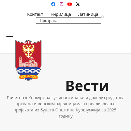
Skip
Facebook
Instagram
YouTube
Twitter
to
Контакт
Ћирилица
Латиница
content
Search
Open
Close
mobile
mobile
menu
menu
Вести
Почетна
»
Конкурс за суфинансирање и доделу средстава
црквама и верским заједницама за реализовање
пројеката из буџета Општине Куршумлија за 2025.
годину