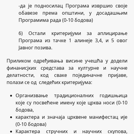
-да је подносилац Програма извршио своје
обавезе према општини, у досадашњим
Програмима рада (0-10 бодова)
6) Остали критеријуми за аплицирање
Програма из тачке 1 алинеје 3,4, и 5 овог
Јавног позива.
Приликом одређивања висине учешћа у додели
финанисјких средстава за културне и научне
делатности, код сваке појединачне пријаве,
полази се од следећих критеријума:
Организвање традиционалних годишњица
које су посвећене имену које црква носи (0-10
бодова,
карактера и значаја црквене манифестац ије
(0-10 бодова)
Карактера стручних и научних скупова,