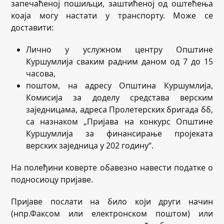
запечаћеној пошиљци, заштићеној од оштећења
коаја могу настати у транспорту. Може се
доставити:
Лично у услужном центру Општине
Куршумлија сваким радним даном од 7 до 15
часова,
поштом, на адресу Општина Куршумлија,
Комисија за доделу средстава верским
заједницама, адреса Пролетерских бригада бб,
са назнаком „Пријава на конкурс Општине
Куршумлија за финансирање пројеката
верских заједница у 202 годину“.
На полеђини коверте обавезно навести податке о
подносиоцу пријаве.
Пријаве послати на било који други начин
(нпр.Факсом или електронском поштом) или