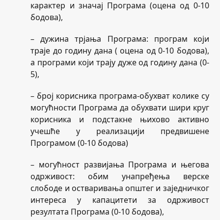
карактер и значај Програма (оцена од 0-10
бодова),
– дужина трјања Програма: програм који
траје до годину дана ( оцена од 0-10 бодова),
а програми који трају дуже од годину дана (0-
5),
– број корисника програма-обухват колике су
могућности Програма да обухвати шири круг
корисника и подстакне њихово активно
учешће у реализацији предвишене
Програмом (0-10 бодова)
– могућност развијања Програма и његова
одрживост: обим унапређења верске
слободе и остваривања општег и заједничког
интереса у капацитети за одрживост
резултата Програма (0-10 бодова),