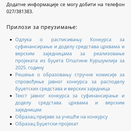
Додатне информације се могу добити на телефон
027/381383.
Прилози за преузимање:
Одлука о расписивању Конкурса за
суфинансирање и доделу средстава црквама и
верским заједницама за реализовање
пројеката из буџета Општине Куршумлија за
2025. годину
Решење о образовању стручне комисије за
спровођење јавног конкурса за расподелу
буџетских средстава и верских заједница
Текст јавног конкурса за суфинансирање и
доделу средстава црквама и верским
заједницам
Образац пријаве за учешће на конкурсу
Образац Буџетски пројекат