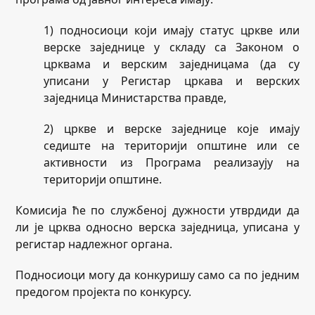
1) подносиоци који имају статус цркве или
верске заједнице у складу са Законом о
црквама и верским заједницама (да су
уписани у Регистар цркава и верских
заједница Министарства правде,
2) цркве и верске заједнице које имају
седиште на територији општине или се
активности из Програма реализаују на
територији општине.
Комисија ће по службеној дужности утврдиди да
ли је црква односно верска заједница, уписана у
регистар надлежног органа.
Подносиоци могу да конкуришу само са по једним
предогом пројекта по конкурсу.