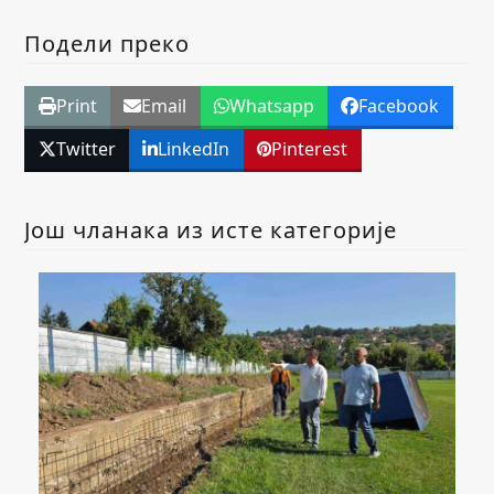
Подели преко
Print
Email
Whatsapp
Facebook
Twitter
LinkedIn
Pinterest
Још чланака из исте категорије