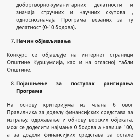
добортворно-хуманитарних делатности и
значаја стручних и научних скупова ,
односнозначаја Програма везаних за ту
делатност (0-10 бодова).
Начин објављивања
Конкурс се објављује на интернет страници
Општине Куршумлија, као и на огласној табли
Општине.
Појашњење за поступак рангирања
Програма
На основу критеријума из члана 6 овог
Правилника за доделу финансијских средстава за
изгрању, одржавање и обнову верских објеката,
мож се доделити најмање 0 бодова а навише 100,
а за додели финансијких средстава за остале