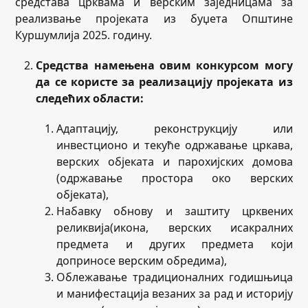
средстава црквама и верским заједницама за
реализвање пројеката из буџета Општине
Куршумлија 2025. годину.
Средства намењена овим конкурсом могу
да се користе за реализацију пројеката из
следећих области:
Aдаптацију, реконструкцију или
инвестционо и текуће одржавање цркава,
верских објеката и парохијских домова
(одржавање простора око верских
објеката),
Набавку обнову и заштиту црквених
реликвија(икона, верских исакралних
предмета и других предмета који
доприносе верским обредима),
Облежавање традиционалних годишњица
и манифестација везаних за рад и историју