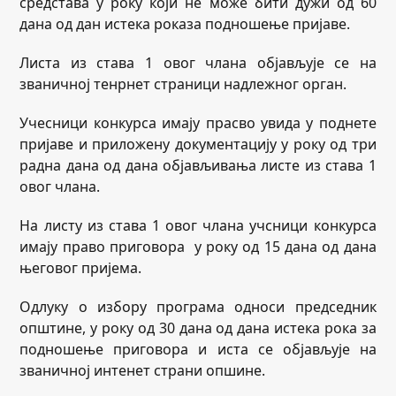
средстава у року који не може бити дужи од 60
дана од дан истека роказа подношење пријаве.
Листа из става 1 овог члана објављује се на
званичној тенрнет страници надлежног орган.
Учесници конкурса имају прасво увида у поднете
пријаве и приложену документацију у року од три
радна дана од дана објављивања листе из става 1
овог члана.
На листу из става 1 овог члана учсници конкурса
имају право приговора у року од 15 дана од дана
његовог пријема.
Одлуку о избору програма односи председник
општине, у року од 30 дана од дана истека рока за
подношење приговора и иста се објављује на
званичној интенет страни опшине.