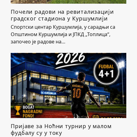
Почели радови на ревитализацији
градског стадиона у Куршумлији
Спортски центар Куршумлија, у сарадњи са
Општином Куршумлија и ЈПКД „Топлица“,
започео је радове на…
Пријаве за Ноћни турнир у малом
фудбалу су у току