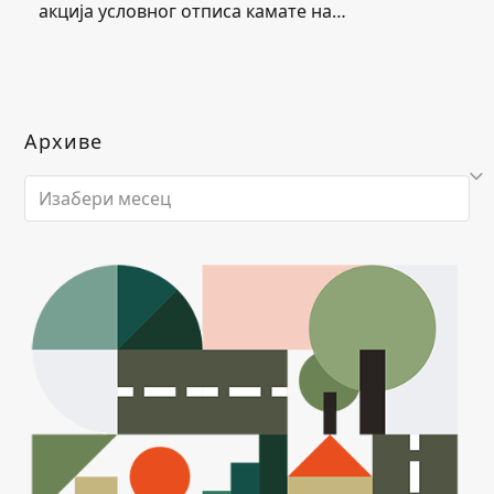
акција условног отписа камате на…
Архиве
Архиве