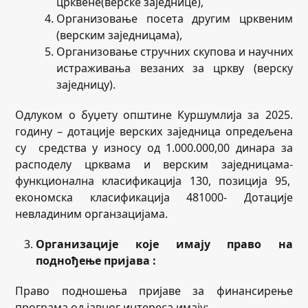
црквене(верске заједнице),
Организовање посета другим црквеним
(верским заједницама),
Организовање стручних скупова и научних
истраживања везаних за цркву (верску
заједницу).
Одлуком о буџету општине Куршумлија за 2025.
годину – дотације верских заједница опредељена
су средства у износу од 1.000.000,00 динара за
расподелу црквама и верским заједницама-
функционална класификација 130, позиција 95,
економска класификација 481000- Дотације
невладиним органзацијама.
Организације које имају право на
поднођење пријава :
Право подношења пријаве за финансирење
програма од јавног интереса имају: