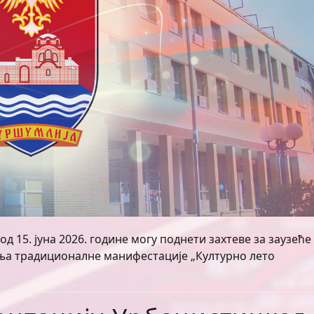
д 15. јуна 2026. године могу поднети захтеве за заузеће
ња традиционалне манифестације „Културно лето