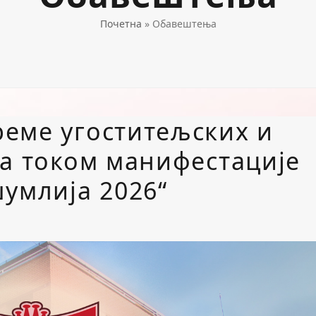
Почетна
»
Обавештења
еме угоститељских и
та током манифестације
шумлија 2026“