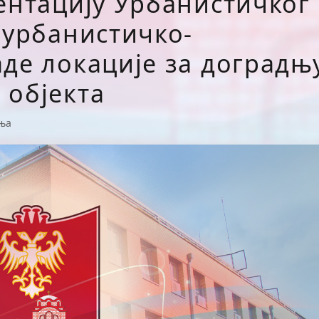
зентацију Урбанистичког
 урбанистичко-
аде локације за доградњ
 објекта
ња