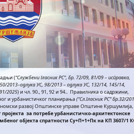
радњи (
“Службени гласник РС“, бр. 72/09, 81/09 – исправка,
 50/2013–одлука УС, 98/2013 – одлука УС, 132/14, 145/14,
91/2025
) и чл. 90., 91, 92 и 94.. Правилника о садржини,
рног и урбанистичког планирања
(“Сл.гласник РС“ бр.
32
/20
ономски развој Општинске управе Општине Куршумлија,
 пројекта
за потребе урбанистичко-архитектонске
мбеног објекта спратности Су+П+1+Пк на КП 3607/1 