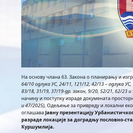
На основу члана 63. Закона о планирању и изг
64/10 одлука УС, 24/11
,
121/12, 42/13 – одлука УС,
83/18, 31/19
,
37/19-др.
з
акон
,
9/20
, 52/21, 62/2
3
и 
начину и поступку израде докумената просто
и 47/2025
)
,
Одељење за привреду и локални ек
оглашава
Јавн
у презентацију
Урбанистичког
разраде локације за доградњу пословно-ста
Куршумлија.