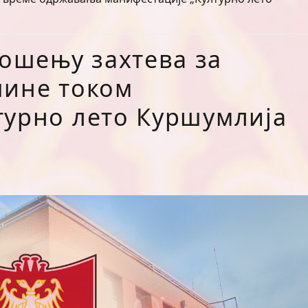
ошењу захтева за
шине током
турно лето Куршумлија