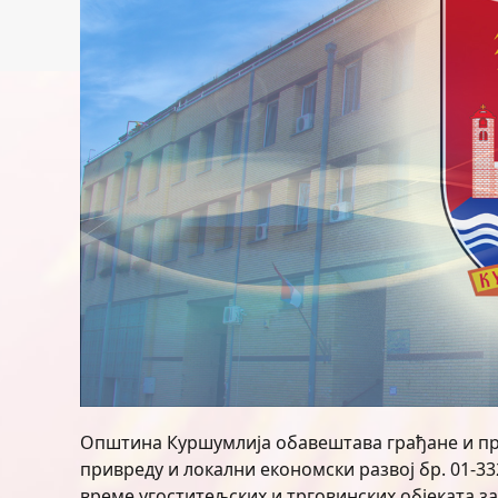
Општина Куршумлија обавештава грађане и при
привреду и локални економски развој бр. 01-33
време угоститељских и трговинских објеката 