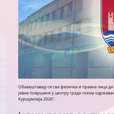
Обавештавају се сва физичка и правна лица да о
јавне површине у центру града током одржава
Куршумлија 2026“.