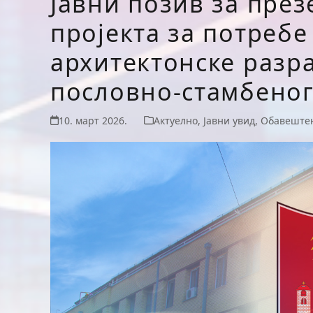
Јавни позив за пре
пројекта за потребе
архитектонске разр
пословно-стамбеног
10. март 2026.
Актуелно
,
Јавни увид
,
Обавеште