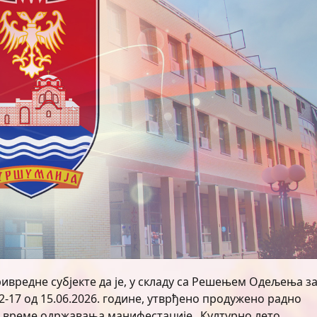
вредне субјекте да је, у складу са Решењем Одељења з
2-17 од 15.06.2026. године, утврђено продужено радно
за време одржавања манифестације „Културно лето