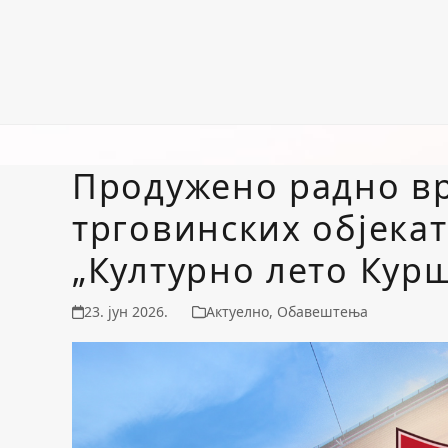
Продужено радно вр
трговинских објека
„Културно лето Кур
23. јун 2026.
Актуелно
,
Обавештења