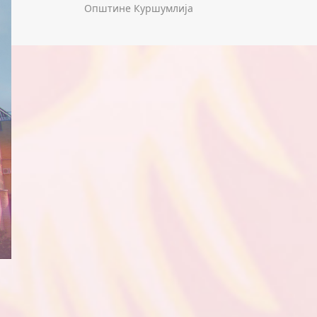
Општине Куршумлија
а