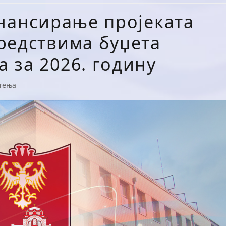
инансирање пројеката
редствима буџета
 за 2026. годину
тења