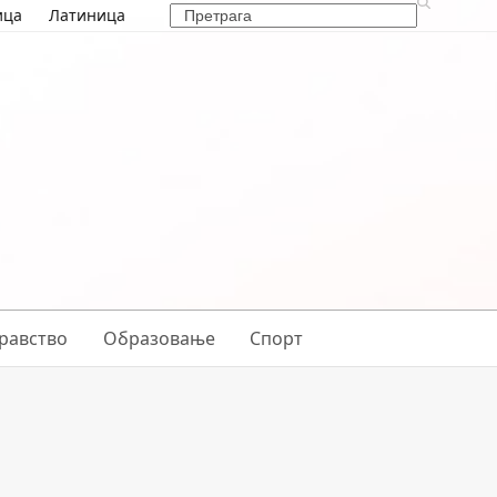
Search
ица
Латиница
равство
Образовање
Спорт