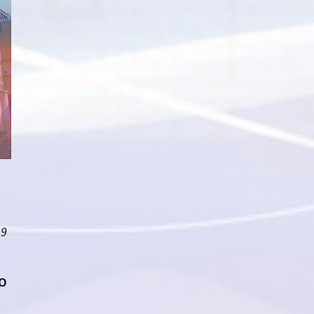
1
9
КО