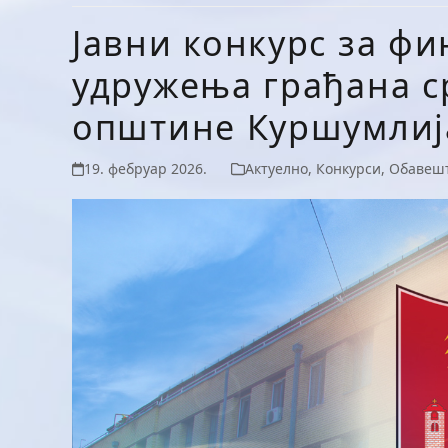
Јавни конкурс за ф
удружења грађана с
општине Куршумлија
19. фебруар 2026.
Актуелно
,
Конкурси
,
Обавеш