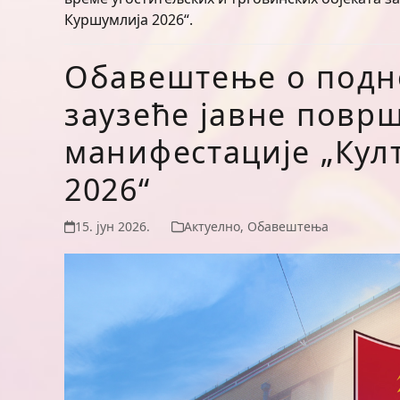
Куршумлија 2026“.
Обавештење о подн
заузеће јавне повр
манифестације „Кул
2026“
15. јун 2026.
Актуелно
,
Обавештења