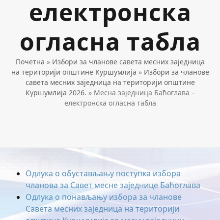
електронска
огласна табла
Почетна
»
Избори за чланове савета месних заједница
на територији општине Куршумлија
»
Избори за чланове
савета месних заједница на територији општине
Куршумлија 2026.
»
Месна заједница Баћоглава –
електронска огласна табла
Одлука о обустављању поступка избора
чланова за Савет месне заједнице Баћоглава
Одлука о понављању избора за чланове
Савета месних заједница на територији