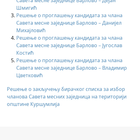
Савета месне заједнице Барлово – Дејан
Шмигић
Решење о проглашењу кандидата за члана
Савета месне заједнице Барлово – Данијел
Михајловић
Решење о проглашењу кандидата за члана
Савета месне заједнице Барлово – Југослав
Костић
Решење о проглашењу кандидата за члана
Савета месне заједнице Барлово – Владимир
Цветковић
Решење о закључењу бирачког списка за избор
чланова Савета месних заједница на територији
општине Куршумлија