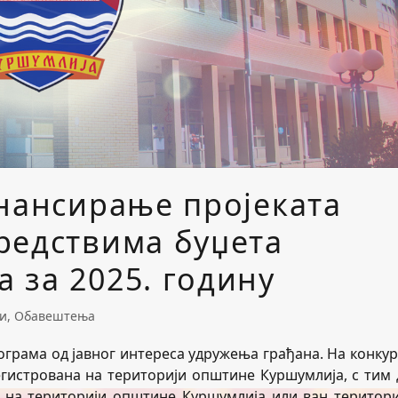
инансирање пројеката
редствима буџета
 за 2025. годину
и
,
Обавештења
ограма од јавног интереса удружења грађана. На конкур
регистрована на територији општине Куршумлија, с тим 
и на територији општине Куршумлија или ван територи