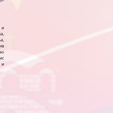
 и
а,
а,
ив
ао
ис
 и