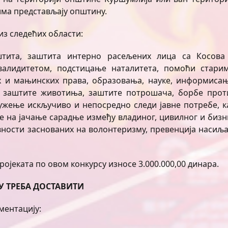
има представљају општину.
из следећих области:
аштита, заштита интерно расељених лица са Косова
валидитетом, подстицање наталитета, помоћи старим
 и мањинских права, образовања, науке, информисањ
, заштите животиња, заштите потрошача, борбе прот
ружење искључиво и непосредно следи јавне потребе, к
се на јачање сарадње између владиног, цивилног и бизн
вности заснованих на волонтеризму, превенција насиља
ојеката по овом конкурсу износе 3.000.000,00 динара.
У ТРЕБА ДОСТАВИТИ
ментацију: