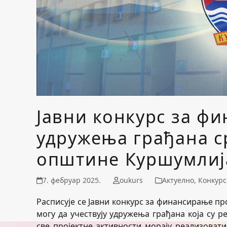
Јавни конкурс за ф
удружења грађана с
општине Куршумлија
7. фебруар 2025.
oukurs
Актуелно
,
Конкурс
Расписује се Јавни конкурс за финансирање пр
могу да учествују удружења грађана која су 
све пројектне активности морају реализоват