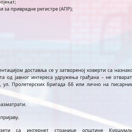
ојекат;
и за привредне регистре (АПР);
ентацијом доставља се у затвореној коверти са назнак
та од јавног интереса удружења грађана – не отварат
 ул. Пролетерских бригада бб или лично на писарни
разматрати.
пријаву.
узети са интернет странице општине Куршумли