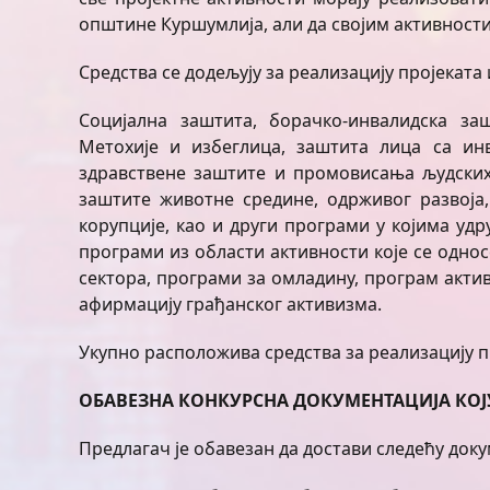
општине Куршумлија, али да својим активност
Средства се додељују за реализацију пројеката 
Социјална заштита, борачко-инвалидска з
Метохије и избеглица, заштита лица са ин
здравствене заштите и промовисања људских
заштите животне средине, одрживог развоја
корупције, као и други програми у којима уд
програми из области активности које се одно
сектора, програми за омладину, програм акти
афирмацију грађанског активизма.
Укупно расположива средства за реализацију пр
ОБАВЕЗНА КОНКУРСНА ДОКУМЕНТАЦИЈА КОЈ
Предлагач је обавезан да достави следећу доку