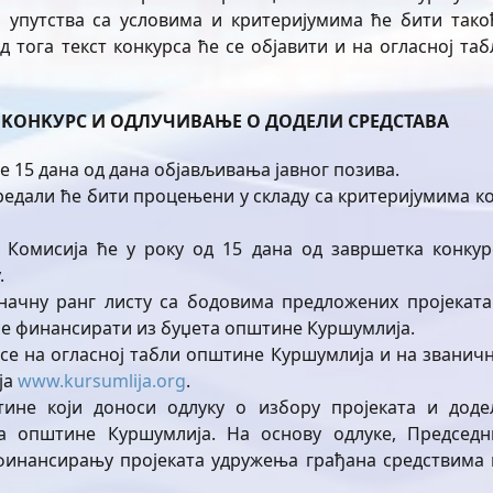
а упутства са условима и критеријумима ће бити тако
д тога текст конкурса ће се објавити и на огласној таб
И
KOHK
У
PC
И ОДЛУЧИВАЊЕ О ДОДЕЛИ СРЕДСТАВА
је 15 дана од дана објављивања јавног позива.
редали ће бити процењени у складу са критеријумима ко
 Комисија ће у року од 15 дана од завршетка конкур
.
оначну ранг листу са бодовима предложених пројеката
 се финансирати из буџета општине Куршумлија.
се на огласној табли општине Куршумлија и на званичн
ја
www.kursumlija.org
.
ине који доноси одлуку о избору пројеката и доде
та општине Куршумлија. На основу одлуке, Председн
финансирању пројеката удружења грађана средствима 