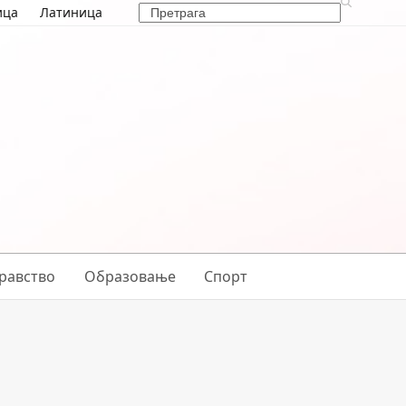
Search
ица
Латиница
равство
Образовање
Спорт