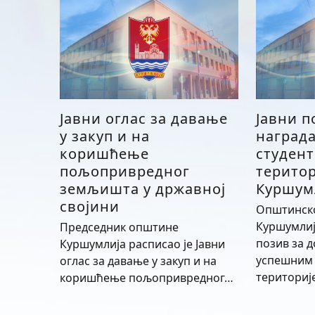
Јавни оглас за давање
Јавни п
у закуп и на
наград
коришћење
студент
пољопривредног
терито
земљишта у државној
Куршум
својини
Општинск
Куршумлиј
Председник општине
позив за 
Куршумлија расписао је Јавни
успешним 
оглас за давање у закуп и на
териториј
коришћење пољопривредног…