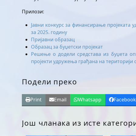
Прилози:
Јавни конкурс за финансирање пројеката 
за 2025. годину
Пријавни образац
Образац за буџетски пројекат
Решење о додели средстава из буџета оп
пројекти удружења грађана на територији 
Подели преко
Print
Email
Whatsapp
Faceboo
Још чланака из исте категор