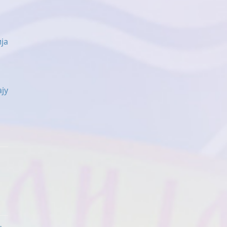
ја
ју