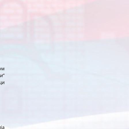
ом
и“
ци
ја