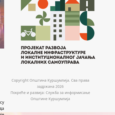
Copyright Општина Куршумлија. Сва права
задржана 2026
Покреће и развија: Служба за информисање
Општине Куршумлија
су
да
је