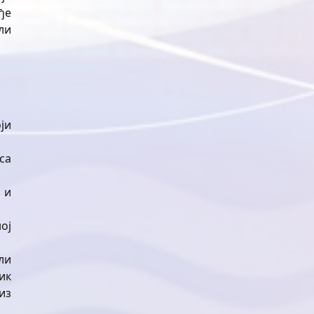
ђе
ли
ји
са
 и
ој
ли
ик
из