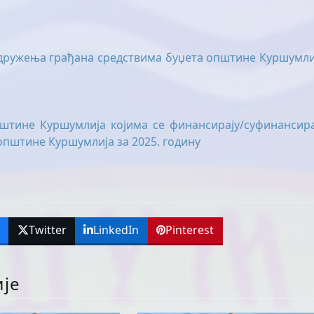
удружења грађана средствима буџета општине Куршумли
штине Куршумлија којима се финансирају/суфинансира
општине Куршумлија за 2025. годину
k
Twitter
LinkedIn
Pinterest
ије