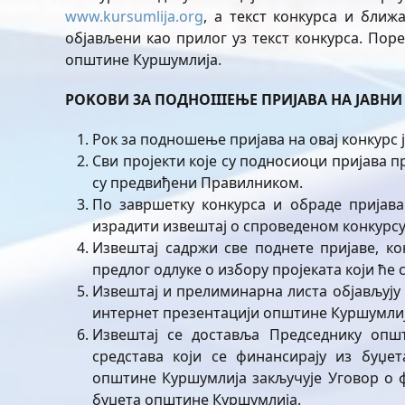
www.kursumlija.org
, а текст конкурса и ближ
објављени као прилог уз текст конкурса. Поре
општине Куршумлија.
POKOB
И 3
A
ПОД
HOIIIE
ЊЕ П
P
И
JABA
HA
JA
В
H
Рок за подношење пријава на овај конкурс 
Сви пројекти које су подносиоци пријава п
су предвиђени Правилником.
По завршетку конкурса и обраде пријава
израдити извештај о спроведеном конкурсу
Извештај садржи све поднете пријаве, к
предлог одлуке о избору пројеката који ће
Извештај и прелиминарна листа објављују 
интернет презентацији општине Куршумли
Извештај се доставља Председнику општ
средстава који се финансирају из буџе
општине Куршумлија закључује Уговор о 
буџета општине Куршумлија.