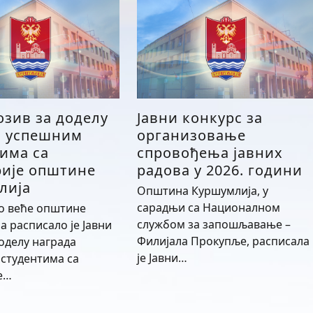
озив за доделу
Јавни конкурс за
а успешним
организовање
има са
спровођења јавних
рије општине
радова у 2026. години
лија
Општина Куршумлија, у
сарадњи са Националном
о веће општине
службом за запошљавање –
а расписало је Јавни
Филијала Прокупље, расписала
доделу награда
је Јавни…
студентима са
е…