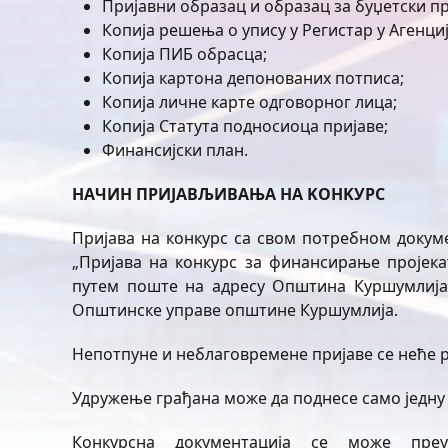
Пријавни образац и образац за буџетски пр
Копија решења о упису у Регистар у Агенциј
Копија ПИБ обрасца;
Копија картона депонованих потписа;
Копија личне карте одговорног лица;
Копија Статута подносиоца пријаве;
Финансијски план.
HA
ЧИ
H
П
P
И
JAB
ЉИ
BA
Њ
A
HA
KOHK
У
PC
Пријава на конкурс са свом потребном докум
„Пријава на конкурс за финансирање пројека
путем поште на адресу Општина Куршумлија,
Општинске управе општине Куршумлија.
Непотпуне и неблаговремене пријаве се неће 
Удружење грађана може да поднесе само једну 
Конкурсна документација се може пре