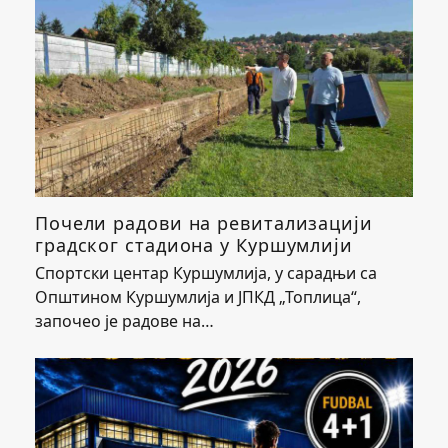
Почели радови на ревитализацији
градског стадиона у Куршумлији
Спортски центар Куршумлија, у сарадњи са
Општином Куршумлија и ЈПКД „Топлица“,
започео је радове на…