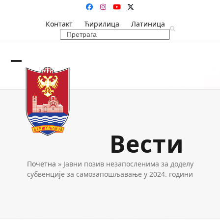
Skip
Facebook
Instagram
YouTube
Twitter
to
Контакт
Ћирилица
Латиница
content
Search
Open
Close
mobile
mobile
menu
menu
Вести
Почетна
»
Јавни позив незапосленима за доделу
субвенције за самозапошљавање у 2024. години