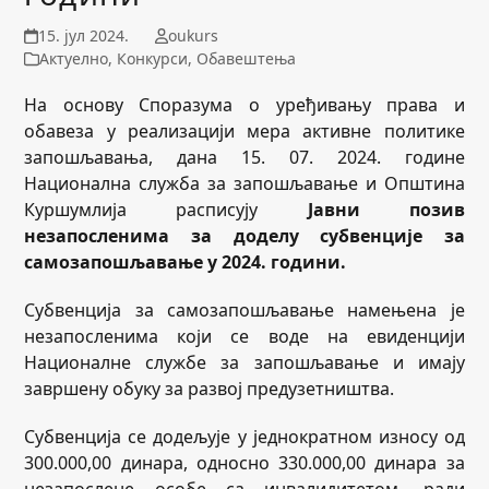
15. јул 2024.
oukurs
Актуелно
,
Конкурси
,
Обавештења
На основу Споразума о уређивању права и
обавеза у реализацији мера активне политике
запошљавања, дана 15. 07. 2024. године
Национална служба за запошљавање и Општина
Куршумлија расписују
Јавни позив
незапосленима за доделу субвенције за
самозапошљавање у 2024. години.
Субвенција за самозапошљавање намењена је
незапосленима који се воде на евиденцији
Националне службе за запошљавање и имају
завршену обуку за развој предузетништва.
Субвенција се додељује у једнократном износу од
300.000,00 динара, односно 330.000,00 динара за
незапослене особе са инвалидитетом, ради