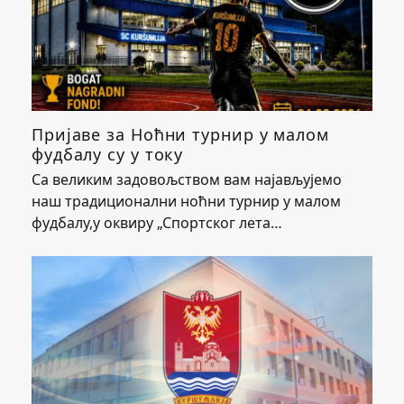
Пријаве за Ноћни турнир у малом
фудбалу су у току
Са великим задовољством вам најављујемо
наш традиционални ноћни турнир у малом
фудбалу,у оквиру „Спортског лета…