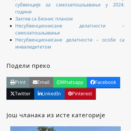
субвенције за самозапошљавање у 2024.
години
Захтев са бизнис планом
Несубвенционисане делатности –
самозапошљавање
Несубвенционисане делатности – особе са
инвалидитетом
Подели преко
Print
Email
Whatsapp
Facebook
Twitter
LinkedIn
Pinterest
Још чланака из исте категорије