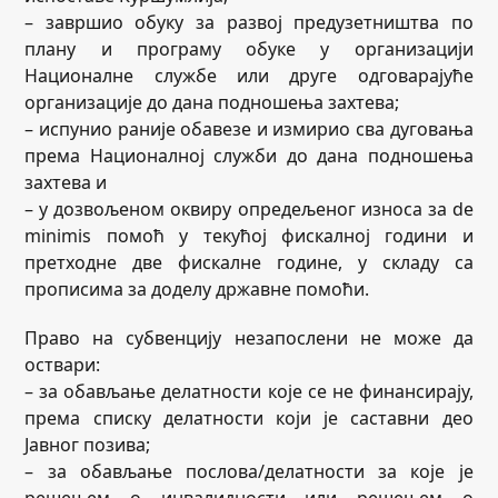
– завршио обуку за развој предузетништва по
плану и програму обуке у организацији
Националне службе или друге одговарајуће
организације до дана подношења захтева;
– испунио раније обавезе и измирио сва дуговања
према Националној служби до дана подношења
захтева и
– у дозвољеном оквиру опредељеног износа за de
minimis помоћ у текућој фискалној години и
претходне две фискалне године, у складу са
прописима за доделу државне помоћи.
Право на субвенцију незапослени не може да
оствари:
– за обављање делатности које се не финансирају,
према списку делатности који је саставни део
Јавног позива;
– за обављање послова/делатности за које је
решењем о инвалидности или решењем о