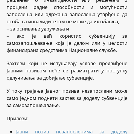
процени радне способности и могућности
запослења или одржања запослења утврђено да
особа са инвалидитетом не може да их обавља;
– за оснивање удружења и
– ако је већ користио субвенцију за
самозапошљавање која је делом или у целости
финансирана средствима Националне службе.
Захтеви који не испуњавају услове предвиђене
Јавним позивом неће се разматрати у поступку
одлучивања за добијање субвенције.
У току трајања Јавног позива незапослени може
само једном поднети захтев за доделу субвенције
за самозапошљавање.
Прилози:
Јавни позив незапосленима за доделу