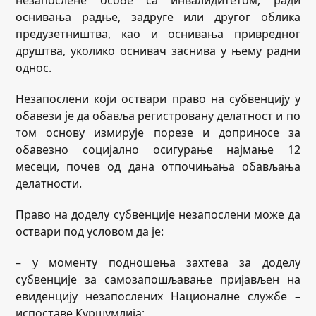
оснивања радње, задруге или другог облика
предузетништва, као и оснивања привредног
друштва, уколико оснивач заснива у њему радни
однос.
Незапослени који оствари право на субвенцију у
обавези је да обавља регистровану делатност и по
том основу измирује порезе и доприносе за
обавезно социјално осигурање најмање 12
месеци, почев од дана отпочињања обављања
делатности.
Право на доделу субвенције незапослени може да
оствари под условом да је:
– у моменту подношења захтева за доделу
субвенције за самозапошљавање пријављен на
евиденцију незапослених Националне службе –
испоставе Куршумлија;