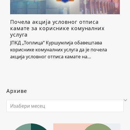
Почела акција условног отписа
камате за кориснике комуналних
услуга
ЈПКД „Топлица“ Куршумлија обавештава
кориснике комуналних услуга да је почела
акција условног отписа камате на…
Архиве
Архиве