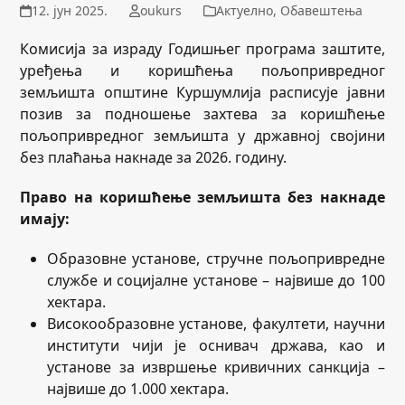
12. јун 2025.
oukurs
Актуелно
,
Обавештења
Комисија за израду Годишњег програма заштите,
уређења и коришћења пољопривредног
земљишта општине Куршумлија расписује јавни
позив за подношење захтева за коришћење
пољопривредног земљишта у државној својини
без плаћања накнаде за 2026. годину.
Право на коришћење земљишта без накнаде
имају:
Образовне установе, стручне пољопривредне
службе и социјалне установе – највише до 100
хектара.
Високообразовне установе, факултети, научни
институти чији је оснивач држава, као и
установе за извршење кривичних санкција –
највише до 1.000 хектара.