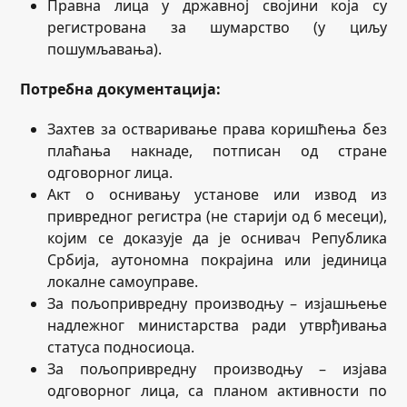
Правна лица у државној својини која су
регистрована за шумарство (у циљу
пошумљавања).
Потребна документација:
Захтев за остваривање права коришћења без
плаћања накнаде, потписан од стране
одговорног лица.
Акт о оснивању установе или извод из
привредног регистра (не старији од 6 месеци),
којим се доказује да је оснивач Република
Србија, аутономна покрајина или јединица
локалне самоуправе.
За пољопривредну производњу – изјашњење
надлежног министарства ради утврђивања
статуса подносиоца.
За пољопривредну производњу – изјава
одговорног лица, са планом активности по