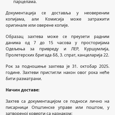
парцелама.
Документација се доставља у неовереним
копијама, али Комисија може затражити
оригинале или оверене копије.
Образац захтева може се преузети радним
данима од 7 до 15 часова у просторијама
Одељења за привреду и ЛЕР, Куршумлија,
Пролетерских бригада бб, 3. спрат, канцеларија 22.
Рок за подношење захтева је 31. октобар 2025.
године. Захтеви пристигли након овог рока неће
бити разматрани.
Начин доставе:
Захтев са документацијом се подноси лично на
писарници Општинске управе или поштом, у
затвореној коверти са назнаком: