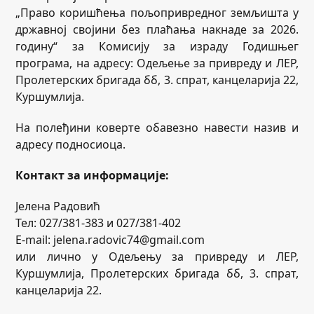
„Право коришћења пољопривредног земљишта у
државној својини без плаћања накнаде за 2026.
годину“ за Комисију за израду Годишњег
програма, на адресу: Одељење за привреду и ЛЕР,
Пролетерских бригада бб, 3. спрат, канцеларија 22,
Куршумлија.
На полеђини коверте обавезно навести назив и
адресу подносиоца.
Контакт за информације:
Јелена Радовић
Тел: 027/381-383 и 027/381-402
E-mail: jelena.radovic74@gmail.com
или лично у Одељењу за привреду и ЛЕР,
Куршумлија, Пролетерских бригада бб, 3. спрат,
канцеларија 22.