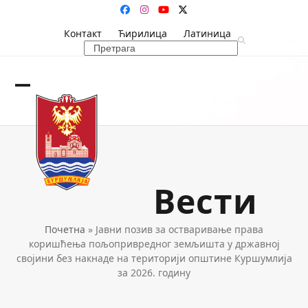
Skip
Facebook
Instagram
YouTube
Twitter
to
Контакт
Ћирилица
Латиница
content
Search
Open
Close
mobile
mobile
menu
menu
Вести
Почетна
»
Јавни позив за остваривање права
коришћења пољопривредног земљишта у државној
својини без накнаде на територији општине Куршумлија
за 2026. годину