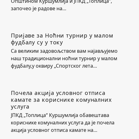
Општином Куршумлија и ЈПКД „Топлица“,
започео је радове на…
Пријаве за Ноћни турнир у малом
фудбалу су у току
Са великим задовољством вам најављујемо
наш традиционални ноћни турнир у малом
фудбалу,у оквиру „Спортског лета…
Почела акција условног отписа
камате за кориснике комуналних
услуга
ЈПКД „Топлица“ Куршумлија обавештава
кориснике комуналних услуга да је почела
акција условног отписа камате на…