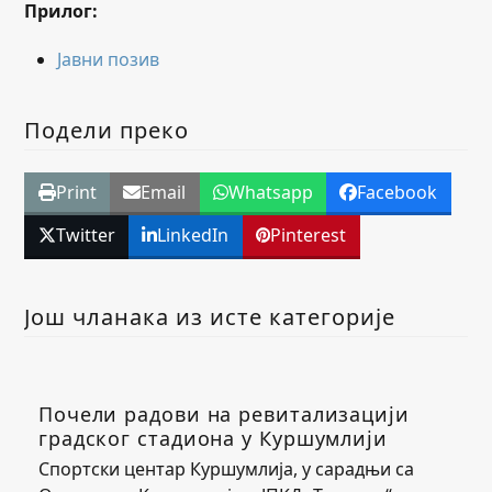
Прилог:
Јавни позив
Подели преко
Print
Email
Whatsapp
Facebook
Twitter
LinkedIn
Pinterest
Још чланака из исте категорије
Почели радови на ревитализацији
градског стадиона у Куршумлији
Спортски центар Куршумлија, у сарадњи са