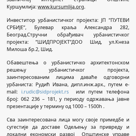
Куршумлија:
www
.
kursumlija
.
org
.
Инвеститор урбанистичког пројекта: ЈП “ПУТЕВИ
СРБИЈЕ“, Булевар краља Александра 282,
Београд.Стручни обрађивач урбанистичког
пројекта: “ШИДПРОЈЕКТ“ДОО Шид, ул.Кнеза
Милоша бр.2, Шид.
Oбавештења о урбанистичко архитектонском
решењу урбанистичког пројекта,
заинтересованим лицима даваће одговорни
урбаниста: Рудић Ивана, дипл.инж.арх., путем e-
mail:
i.rudic@sidprojekt.rs
или путем телефона
број: 062 236 – 181, у периоду одржавања јавне
презентације у термину од 10
00
– 15
00
h .
Сва заинтересована лица могу своје примедбе и
сугестије да доставе Одељењу за привреду и
локални економски развој Општинске управе