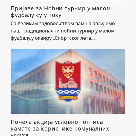
Пријаве за Ноћни турнир у малом
фудбалу су у току
Са великим задовољством вам најављујемо
наш традиционални ноћни турнир у малом
фудбалу,у оквиру „Спортског лета…
Почела акција условног отписа
камате за кориснике комуналних
услуга