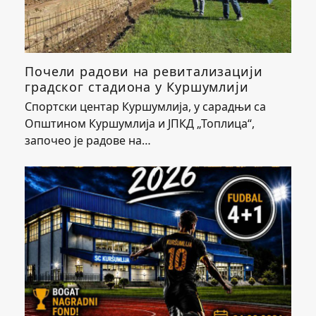
Почели радови на ревитализацији
градског стадиона у Куршумлији
Спортски центар Куршумлија, у сарадњи са
Општином Куршумлија и ЈПКД „Топлица“,
започео је радове на…