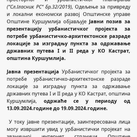
(“Сл.гласник РС“ бр.
32
/201
9
)
,
Одељење за привреду
и локални економски развој Општинске управе
Општине Куршумлија објављује
Јавни позив за
презентацију урбанистичког пројекта за
потребе урбанистичко-архитектонске разраде
локације за изградњу пункта за одржавање
државних путева I и II реда у КО Кастрат,
општина Куршумлија.
Јавна презентација
Урбанистичког пројекта за
потребе урбанистичко-архитектонске разраде
локације за изградњу пункта за одржавање
државних путева I и II реда у КО Кастрат, општина
Куршумлија,
одржаће се
у периоду од
13
.0
9
.2024.године до
1
9
.0
9
.2024.године
.
У току јавне презентације, заинтересована лица
могу извршити увид у урбанистички пројекат на
званичној интернет страници Општине