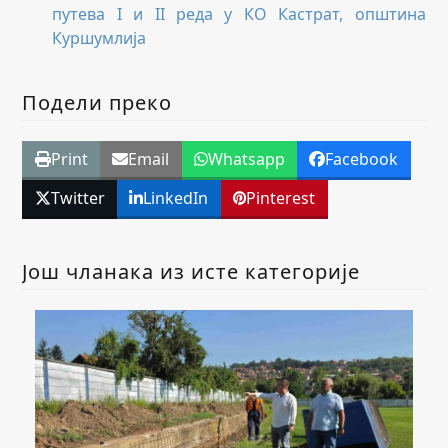
путева I и II реда у КО Кастрат, општина
Куршумлија
Подели преко
Print
Email
Whatsapp
Facebook
Twitter
LinkedIn
Pinterest
Још чланака из исте категорије