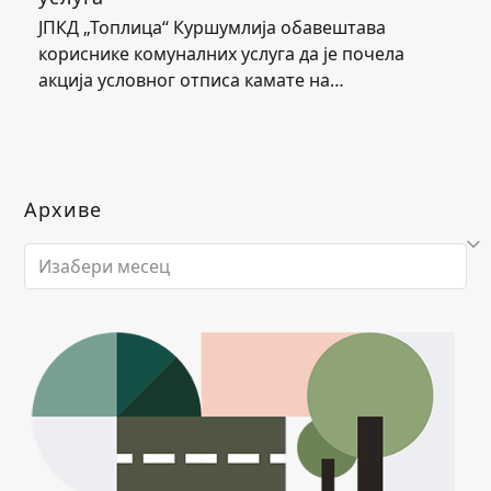
ЈПКД „Топлица“ Куршумлија обавештава
кориснике комуналних услуга да је почела
акција условног отписа камате на…
Архиве
Архиве