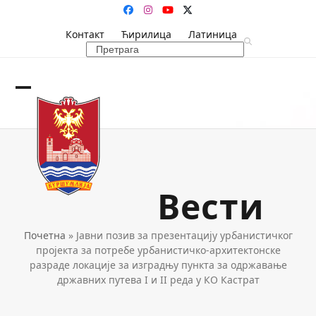
Skip
Facebook
Instagram
YouTube
Twitter
to
Контакт
Ћирилица
Латиница
content
Search
Open
Close
mobile
mobile
menu
menu
Вести
Почетна
»
Јавни позив за презентацију урбанистичког
пројекта за потребе урбанистичко-архитектонске
разраде локације за изградњу пункта за одржавање
државних путева I и II реда у КО Кастрат