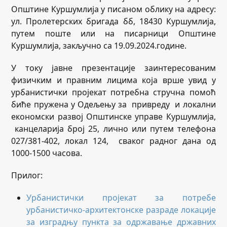
Општине Куршумлија у писаном облику на адресу:
ул. Пролетерских бригада бб, 18430 Куршумлија,
путем поште или на писарници Општине
Куршумлија, закључно са 19.09.2024.године.
У току јавне презентације заинтересованим
физичким и правним лицима која врше увид у
урбанистички пројекат потребна стручна помоћ
биће пружена у Одељењу за привреду и локални
економски развој Општинске управе Куршумлија,
канцеларија број 25, лично или путем телефона
027/381-402, локал 124, сваког радног дана од
10
00
-15
00
часова.
Прилог:
Урбанистички пројекат за потребе
урбанистичко-архитектонске разраде локације
за изградњу пункта за одржавање државних