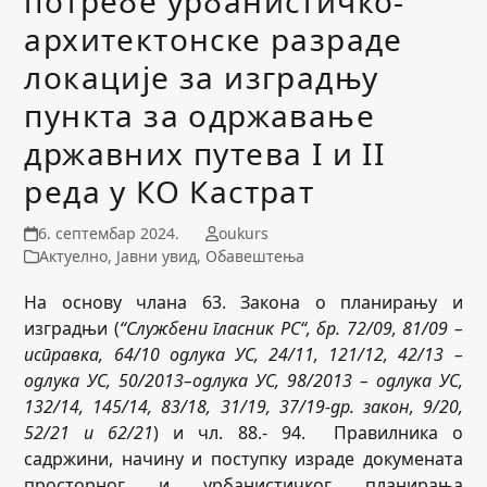
потребе урбанистичко-
архитектонске разраде
локације за изградњу
пункта за одржавање
државних путева I и II
реда у КО Кастрат
6. септембар 2024.
oukurs
Актуелно
,
Јавни увид
,
Обавештења
На основу члана 63. Закона о планирању и
изградњи (
“Службени гласник РС“, бр. 72/09, 81/09 –
исправка, 64/10 одлука УС, 24/11
,
121/12, 42/13 –
одлука УС, 50/2013–одлука УС, 98/2013 – одлука УС,
132/14, 145/14, 83/18, 31/19
,
37/19-др.
з
акон
,
9/20
,
52/21 и 62/21
) и чл. 88.- 94. Правилника о
садржини, начину и поступку израде докумената
просторног и урбанистичког планирања