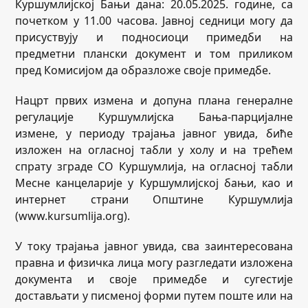
Куршумлијској Бањи дана: 20.05.2025. године, са
почетком у 11.00 часова. Јавној седници могу да
присуствују и подносиоци примедби на
предметни плански документ и том приликом
пред Комисијом да образложе своје примедбе.
Нацрт првих измена и допуна плана генералне
регулације Куршумлијска Бања-парцијалне
измене, у периоду трајања јавног увида, биће
изложен на огласној табли у холу и на трећем
спрату зграде СО Куршумлија, на огласној табли
Месне канцеларије у Куршумлијској бањи, као и
интернет страни Општине Куршумлија
(www.kursumlija.org).
У току трајања јавног увида, сва заинтересована
правна и физичка лица могу разгледати изложена
документа и своје примедбе и сугестије
достављати у писменој форми путем поште или на