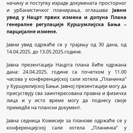
начину и поступку израде докумената просторног
и урбанистичког планирања, оглашава
Јавни
увид у Нацрт првих измена и допуна Плана
генералне регулације Куршумлијска Бања –
парцијалне измене.
Јавни увид одржаће се у трајању од 30 дана, од
14.04.2025. до 13.05.2025.године.
Јавна презентација Нацрта плана биће одржана
дана: 24.04.2025. године са почетком у 11.00
часова у конференцијској сали хотела „Планинка“
у Куршумлијској Бањи. Јавној презентацији могу да
присуствују сва заинтересована правна и физичка
лица и у исто време могу да поднесу своје
примедбе на плански документ.
Јавна седница Комисије за планове одржаће се у
конференцијској сали хотела „Планинка“ у