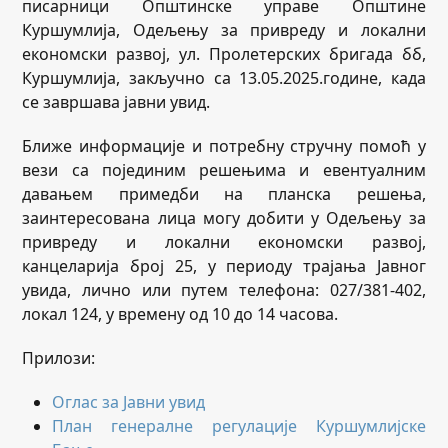
писарници Општинске управе Општине
Куршумлија, Одељењу за привреду и локални
економски развој, ул. Пролетерских бригада бб,
Куршумлија, закључно са 13.05.2025.године, када
се завршава јавни увид.
Ближе информације и потребну стручну помоћ у
вези са појединим решењима и евентуалним
давањем примедби на планска решења,
заинтересована лица могу добити у Одељењу за
привреду и локални економски развој,
канцеларија број 25, у периоду трајања Јавног
увида, лично или путем телефона: 027/381-402,
локал 124, у времену од 10 до 14 часова.
Прилози:
Оглас за Јавни увид
План генералне регулације Куршумлијске