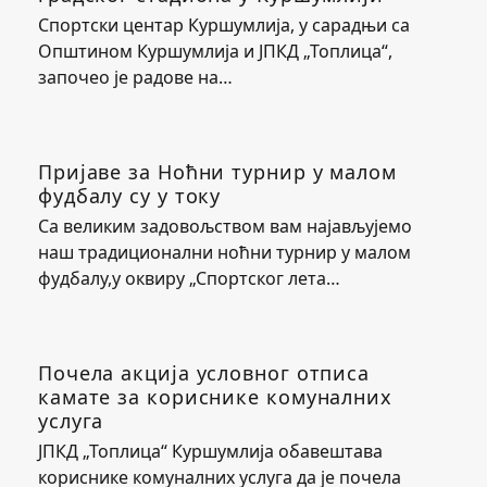
Спортски центар Куршумлија, у сарадњи са
Општином Куршумлија и ЈПКД „Топлица“,
започео је радове на…
Пријаве за Ноћни турнир у малом
фудбалу су у току
Са великим задовољством вам најављујемо
наш традиционални ноћни турнир у малом
фудбалу,у оквиру „Спортског лета…
Почела акција условног отписа
камате за кориснике комуналних
услуга
ЈПКД „Топлица“ Куршумлија обавештава
кориснике комуналних услуга да је почела