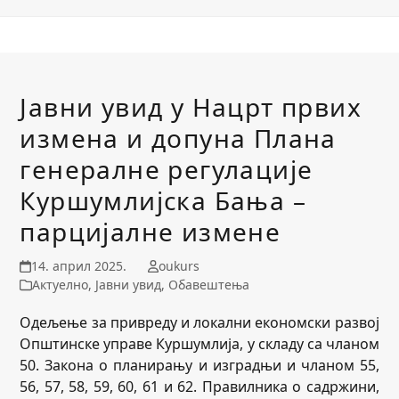
Јавни увид у Нацрт првих
измена и допуна Плана
генералне регулације
Куршумлијска Бања –
парцијалне измене
14. април 2025.
oukurs
Актуелно
,
Јавни увид
,
Обавештења
Одељење за привреду и локални економски развој
Општинске управе Куршумлија, у складу са чланом
50. Закона о планирању и изградњи и чланом 55,
56, 57, 58, 59, 60, 61 и 62. Правилника о садржини,