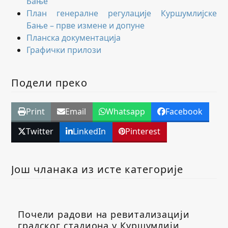
Бање
План генералне регулације Куршумлијске
Бање – прве измене и допуне
Планска документација
Графички прилози
Подели преко
Print
Email
Whatsapp
Facebook
Twitter
LinkedIn
Pinterest
Још чланака из исте категорије
Почели радови на ревитализацији
градског стадиона у Куршумлији