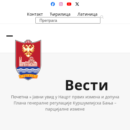
Skip
Facebook
Instagram
YouTube
Twitter
to
Контакт
Ћирилица
Латиница
content
Search
Open
Close
mobile
mobile
menu
menu
Вести
Почетна
»
Јавни увид у Нацрт првих измена и допуна
Плана генералне регулације Куршумлијска Бања –
парцијалне измене