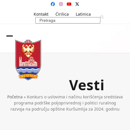
Skip
Facebook
Instagram
YouTube
Twitter
to
Kontakt
Ćirilica
Latinica
content
Search
Open
Close
mobile
mobile
menu
menu
Vesti
Početna
»
Konkurs o uslovima i načinu korišćenja sredstava
programa podrške poljoprivrednoj i politici ruralnog
razvoja na području opštine Kuršumlija za 2024. godinu