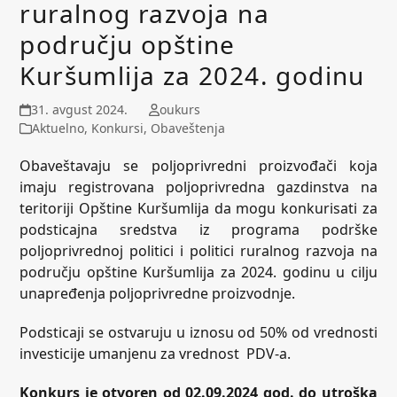
ruralnog razvoja na
području opštine
Kuršumlija za 2024. godinu
31. avgust 2024.
oukurs
Aktuelno
,
Konkursi
,
Obaveštenja
Obaveštavaju se poljoprivredni proizvođači koja
imaju registrovana poljoprivredna gazdinstva na
teritoriji Opštine Kuršumlija da mogu konkurisati za
podsticajna sredstva iz programa podrške
poljoprivrednoj politici i politici ruralnog razvoja na
području opštine Kuršumlija za 2024. godinu u cilju
unapređenja poljoprivredne proizvodnje.
Podsticaji se ostvaruju u iznosu od 50% od vrednosti
investicije umanjenu za vrednost PDV-a.
Konkurs je otvoren od 0
2
.09
.2024 god. do
utroška