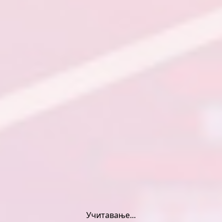
oukurs
Учитавање...