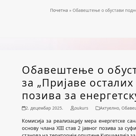
Почетна
»
Обавештење о обустави поднош
Обавештење о обус
за „Пријаве осталих
позива за енергетск
2. децембар 2025.
oukurs
Актуелно
,
Обаве
Комисија за реализацију мера енергетске са
основу члана XIII став 2 јавног позива за с
станова на територији општине Куршумлија за 