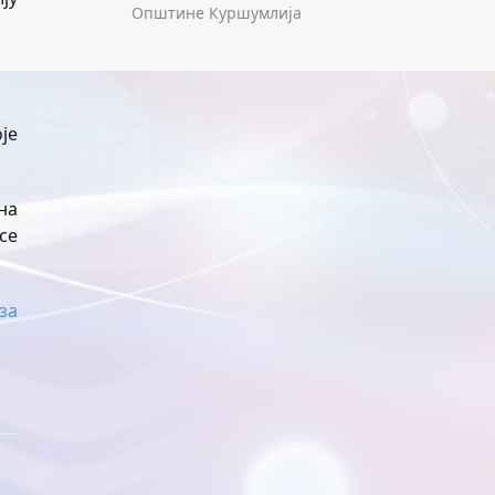
Општине Куршумлија
је
на
се
за