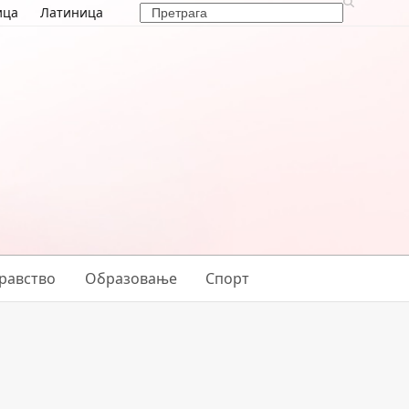
Search
ица
Латиница
равство
Образовање
Спорт