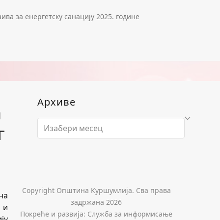
ива за енергетску санацију 2025. године
Архиве
а
Архиве
г
Copyright Општина Куршумлија. Сва права
на
задржана 2026
 и
Покреће и развија: Служба за информисање
ју