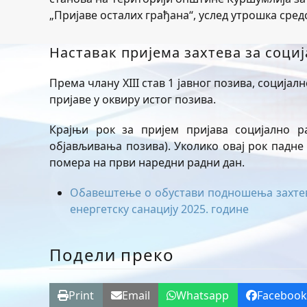
„Пријаве осталих грађана“, услед утрошка сред
Наставак пријема захтева за соци
Према члану XIII став 1 јавног позива, соција
пријаве у оквиру истог позива.
Крајњи рок за пријем пријава социјално ра
објављивања позива). Уколико овај рок падне 
помера на први наредни радни дан.
Обавештење о обустави подношења захтева 
енергетску санацију 2025. године
Подели преко
Print
Email
Whatsapp
Faceboo