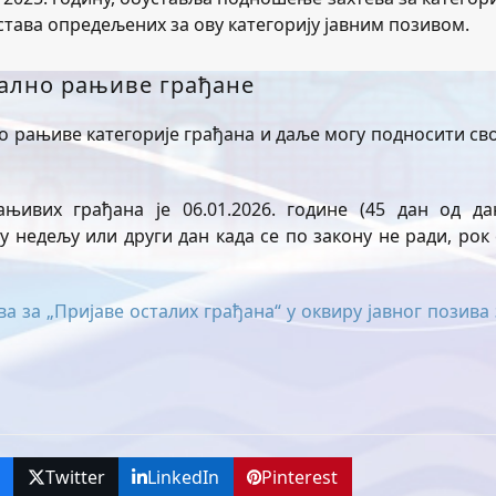
става опредељених за ову категорију јавним позивом.
јално рањиве грађане
лно рањиве категорије грађана и даље могу подносити сво
њивих грађана је 06.01.2026. године (45 дан од да
у недељу или други дан када се по закону не ради, рок 
за „Пријаве осталих грађана“ у оквиру јавног позива 
k
Twitter
LinkedIn
Pinterest