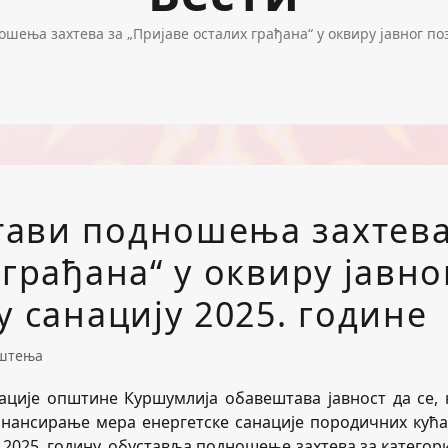
ења захтева за „Пријаве осталих грађана“ у оквиру јавног поз
тави подношења захтев
 грађана“ у оквиру јавно
у санацију 2025. године
штења
нације општине Куршумлија обавештава јавност да се, 
уфинансирање мера енергетске санације породичних кућа
2025. годину, обуставља подношење захтева за категори