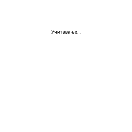
Учитавање...
oukurs