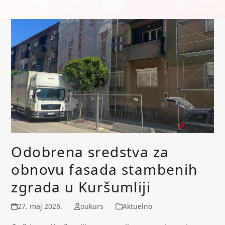
Odobrena sredstva za
obnovu fasada stambenih
zgrada u Kuršumliji
27. maj 2026.
oukurs
Aktuelno