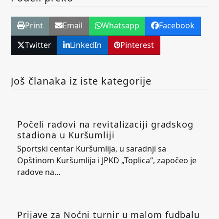
Print
Email
Whatsapp
Facebook
Twitter
LinkedIn
Pinterest
Još članaka iz iste kategorije
Počeli radovi na revitalizaciji gradskog
stadiona u Kuršumliji
Sportski centar Kuršumlija, u saradnji sa
Opštinom Kuršumlija i JPKD „Toplica“, započeo je
radove na…
Prijave za Noćni turnir u malom fudbalu