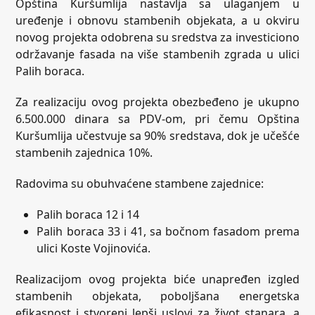
Opština Kuršumlija nastavlja sa ulaganjem u
uređenje i obnovu stambenih objekata, a u okviru
novog projekta odobrena su sredstva za investiciono
održavanje fasada na više stambenih zgrada u ulici
Palih boraca.
Za realizaciju ovog projekta obezbeđeno je ukupno
6.500.000 dinara sa PDV-om, pri čemu Opština
Kuršumlija učestvuje sa 90% sredstava, dok je učešće
stambenih zajednica 10%.
Radovima su obuhvaćene stambene zajednice:
Palih boraca 12 i 14
Palih boraca 33 i 41, sa bočnom fasadom prema
ulici Koste Vojinovića.
Realizacijom ovog projekta biće unapređen izgled
stambenih objekata, poboljšana energetska
efikasnost i stvoreni lepši uslovi za život stanara, a