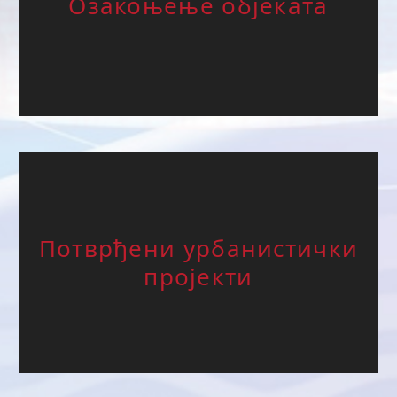
Озакоњење објеката
Потврђени урбанистички
пројекти