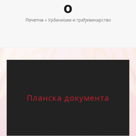
о
Почетна
»
Урбанизам и грађевинарство
Планска документа