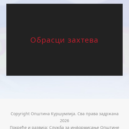
Обрасци захтева
Copyright Општина Куршумлија. Сва права задржана
2026
Покреће и развија: Служба за информисање Општине