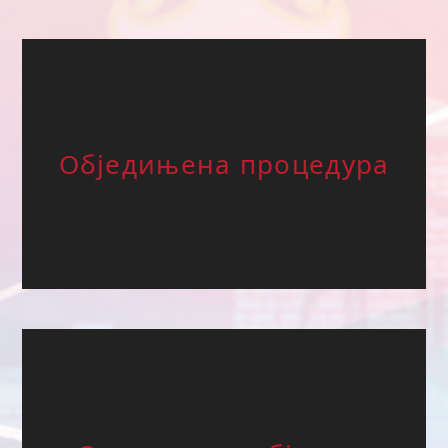
Обједињена процедура