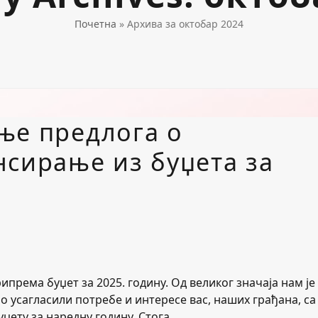
Почетна
»
Архива за октобар 2024
ње предлога о
нсирање из буџета за
рема буџет за 2025. годину. Од великог значаја нам је
о усагласили потребе и интересе вас, наших грађана, са
џету за наредну годину. Стога…