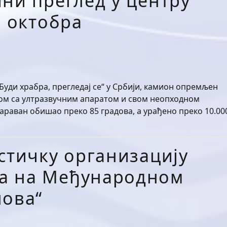
ни преглед у центру
. октобра
Буди храбра, прегледај се“ у Србији, камион опремљен
ом са ултразвучним апаратом и свом неопходном
караван обишао преко 85 градова, а урађено преко 10.00
стичку организацију
а на Међународном
лова“