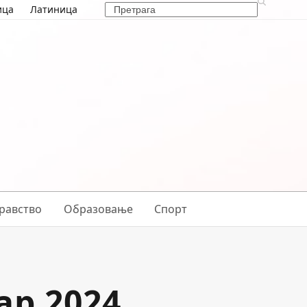
Search
ица
Латиница
равство
Образовање
Спорт
ар 2024