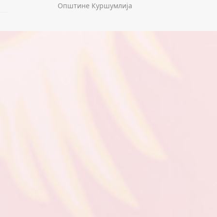
Општине Куршумлија