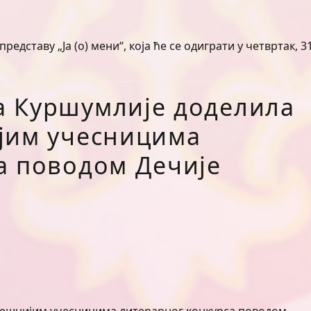
дставу „Ја (о) мени“, која ће се одиграти у четвртак, 31
а Куршумлије доделила
јим учесницима
а поводом Дечије