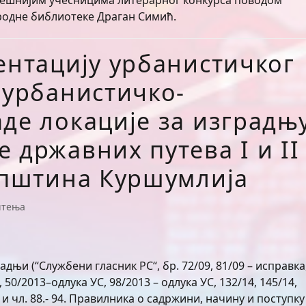
успешнијим учесницима литерарног конкурса поводом
ародне библиотеке Драган Симић.
ентацију урбанистичког
 урбанистичко-
аде локације за изградњ
 државних путева I и II
 општина Куршумлија
штења
дњи (“Службени гласник РС“, бр. 72/09, 81/09 – исправка
, 50/2013–одлука УС, 98/2013 – одлука УС, 132/14, 145/14,
21) и чл. 88.- 94. Правилника о садржини, начину и поступку