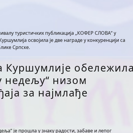
стивалу туристичких публикација „КОФЕР СЛОВА“ у
уршумлија освојила је две награде у конкуренцији са
блике Српске.
а Куршумлије обележил
 недељу“ низом
аја за најмлађе
ља“ је прошла у знаку радости, забаве и лепог