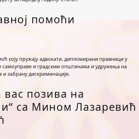
равној помоћи
оћ коју пружају адвокати, дипломирани правници у
е самоуправе и градским општинама и удружења на
а и забрану дискриминације.
 вас позива на
ени“ са Мином Лазаревић
ћ