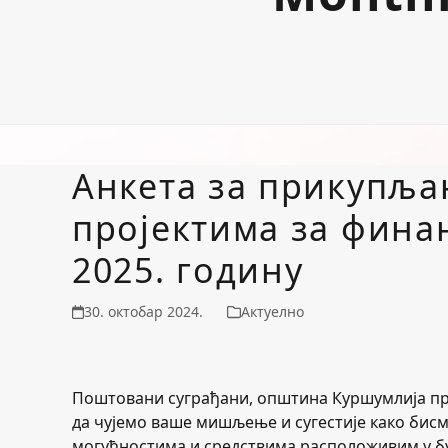
Анкета за прикупља
пројектима за фина
2025. годину
30. октобар 2024.
Актуелно
Поштовани суграђани, општина Куршумлија прип
да чујемо ваше мишљење и сугестије како бисм
могућностима и средствима расположивим у бу