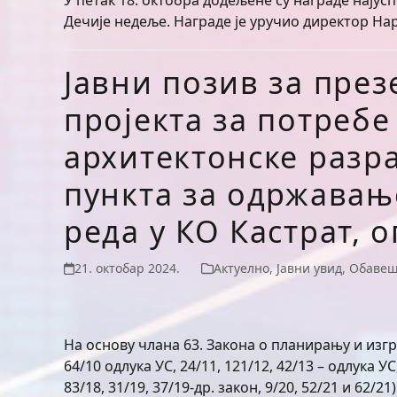
У петак 18. октобра додељене су награде нај
Дечије недеље. Награде је уручио директор Н
Јавни позив за през
пројекта за потребе
архитектонске разр
пункта за одржавање
реда у КО Кастрат,
21. октобар 2024.
Актуелно
,
Јавни увид
,
Обаве
На основу члана 63. Закона о планирању и изгра
64/10 одлука УС, 24/11, 121/12, 42/13 – одлука УС
83/18, 31/19, 37/19-др. закон, 9/20, 52/21 и 62/