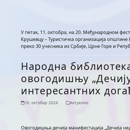
У петак, 11. октобра, на 20. Међународном фе
Крушевцу – Туристичка организација општине К
преко 30 учесника из Србије, Црне Горе и Репу
Народна библиотек
овогодишњу „Дечију
интересантних догађ
16. октобар 2024.
Актуелно
Овогодишња дечија манифестација „Дечија неде