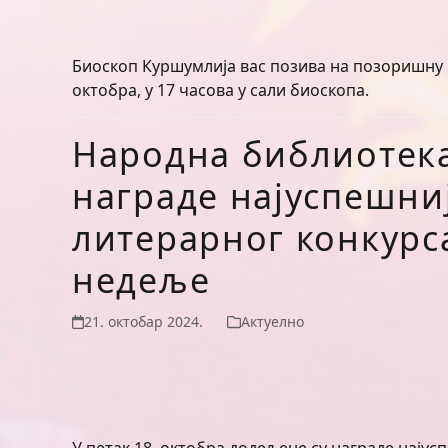
Биоскоп Куршумлија вас позива на позоришну пре
октобра, у 17 часова у сали биоскопа.
Народна библиотек
награде најуспешни
литерарног конкурс
недеље
21. октобар 2024.
Актуелно