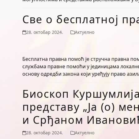
Све о бесплатној п
28. октобар 2024.
Актуелно
Бесплатна правна помоћ је стручна правна пом
службама правне помоћи у јединицама локалн
основу одредби закона који уређују право азил
Биоскоп Куршумлија
представу „Ја (о) м
и Срђаном Иванови
28. октобар 2024.
Актуелно