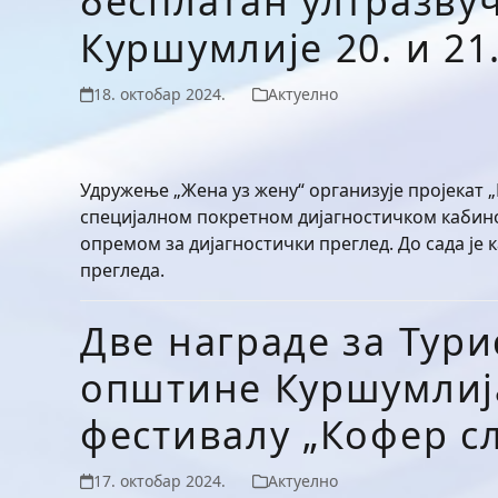
бесплатан ултразвуч
Куршумлије 20. и 21
18. октобар 2024.
Актуелно
Удружење „Жена уз жену“ организује пројекат „
специјалном покретном дијагностичком кабин
опремом за дијагностички преглед. До сада је 
прегледа.
Две награде за Тури
општине Куршумлиј
фестивалу „Кофер с
17. октобар 2024.
Актуелно