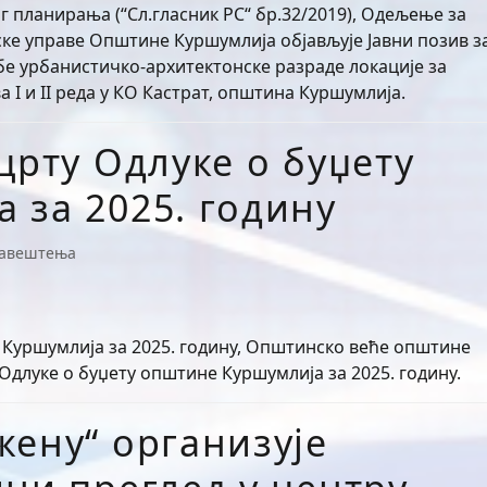
 планирања (“Сл.гласник РС“ бр.32/2019), Одељење за
ке управе Општине Куршумлија објављује Јавни позив з
бе урбанистичко-архитектонске разраде локације за
I и II реда у КО Кастрат, општина Куршумлија.
црту Oдлуке о буџету
 за 2025. годину
авештења
 Куршумлија за 2025. годину, Општинско веће општине
Одлуке о буџету општине Куршумлија за 2025. годину.
жену“ организује