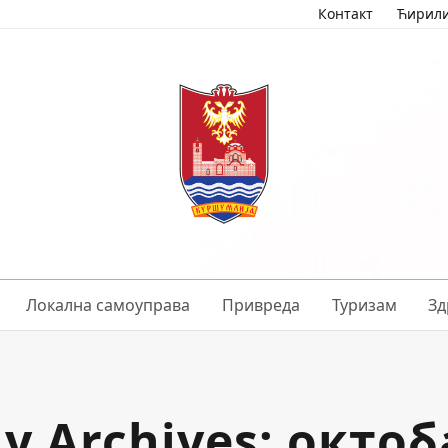
Контакт
Ћирил
Локална самоуправа
Привреда
Туризам
Зд
y Archives: октоб