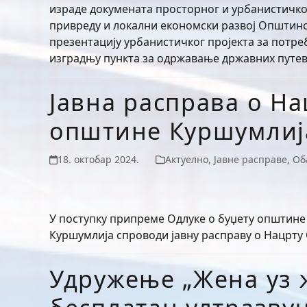
израде докумената просторног и урбанистичког
привреду и локални економски развој Општинс
презентацију урбанистичког пројекта за потре
изградњу пункта за одржавање државних путева 
Јавна расправа о На
општине Куршумлија
18. октобар 2024.
Актуелно
,
Јавне расправе
,
Об
У поступку припреме Одлуке о буџету општине
Куршумлија спроводи јавну расправу о Нацрту 
Удружење „Жена уз 