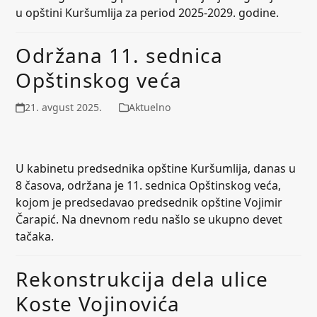
u opštini Kuršumlija za period 2025-2029. godine.
Održana 11. sednica
Opštinskog veća
21. avgust 2025.
Aktuelno
U kabinetu predsednika opštine Kuršumlija, danas u
8 časova, održana je 11. sednica Opštinskog veća,
kojom je predsedavao predsednik opštine Vojimir
Čarapić. Na dnevnom redu našlo se ukupno devet
tačaka.
Rekonstrukcija dela ulice
Koste Vojinovića