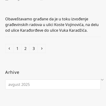
Obaveštavamo građane da je u toku izvođenje
građevinskih radova u ulici Koste Vojinovića, na delu
od ulice Karađorđeve do ulice Vuka Karadžića.
Previous
Page
Page
Page
Next
1
2
3
Arhive
Arhive