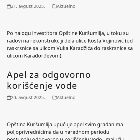
21. avgust 2025.
Aktuelno
Po nalogu investitora Opštine Kuršumlija, u toku su
radovi na rekonstrukciji dela ulice Kosta Vojinović (od
raskrsnice sa ulicom Vuka Karadžića do raskrsnice sa
ulicom Karađorđevom).
Apel za odgovorno
korišćenje vode
20. avgust 2025.
Aktuelno
Opština Kuršumlija upućuje apel svim građanima i
poljoprivrednicima da u narednom periodu
postupaju odgovorno u korišćenju vode, imajući u