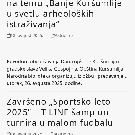
na temu „Banje Kuršumlije
u svetlu arheoloških
istraživanja“
18. avgust 2025.
Aktuelno
Povodom obeležavanja Dana opštine Kuršumlija i
gradske slave Velika Gospojina, Opština Kuršumlija i
Narodna biblioteka organizuju izložbu i predavanje u
utorak, 26. avgusta 2025. godine.
Završeno „Sportsko leto
2025“ – T-LINE šampion
turnira u malom fudbalu
18. avgust 2025.
Aktuelno