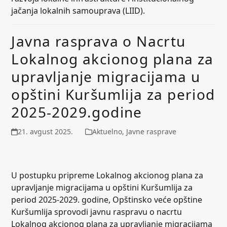
jačanja lokalnih samouprava (LIID).
Javna rasprava o Nacrtu
Lokalnog akcionog plana za
upravljanje migracijama u
opštini Kuršumlija za period
2025-2029.godine
21. avgust 2025.
Aktuelno
,
Javne rasprave
U postupku pripreme Lokalnog akcionog plana za
upravljanje migracijama u opštini Kuršumlija za
period 2025-2029. godine, Opštinsko veće opštine
Kuršumlija sprovodi javnu raspravu o nacrtu
Lokalnog akcionog plana za upravljanje migracijama