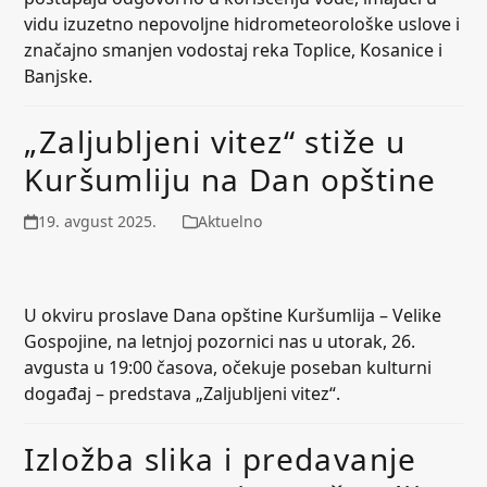
vidu izuzetno nepovoljne hidrometeorološke uslove i
značajno smanjen vodostaj reka Toplice, Kosanice i
Banjske.
„Zaljubljeni vitez“ stiže u
Kuršumliju na Dan opštine
19. avgust 2025.
Aktuelno
U okviru proslave Dana opštine Kuršumlija – Velike
Gospojine, na letnjoj pozornici nas u utorak, 26.
avgusta u 19:00 časova, očekuje poseban kulturni
događaj – predstava „Zaljubljeni vitez“.
Izložba slika i predavanje