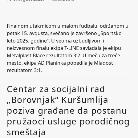
Finalnom utakmicom u malom fudbalu, održanom u
petak 15. avgusta, svečano je završeno „Sportsko
leto 2025. godine“. U veoma uzbudljivom i
neizvesnom finalu ekipa T-LINE savladala je ekipu
Metalplast Blace rezultatom 3:2. U meču za treće
mesto, ekipa AD Planinka pobedila je Mladost
rezultatom 3:1.
Centar za socijalni rad
„Borovnjak“ Kuršumlija
poziva građane da postanu
pružaoci usluge porodičnog
smeštaja