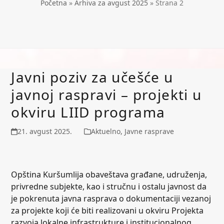
Početna
»
Arhiva za avgust 2025
»
Strana 2
Javni poziv za učešće u
javnoj raspravi – projekti u
okviru LIID programa
21. avgust 2025.
Aktuelno
,
Javne rasprave
Opština Kuršumlija obaveštava građane, udruženja,
privredne subjekte, kao i stručnu i ostalu javnost da
je pokrenuta javna rasprava o dokumentaciji vezanoj
za projekte koji će biti realizovani u okviru Projekta
razvoja lokalne infrastrukture i institucionalnog