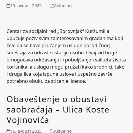
15. avgust 2025.
Aktuelno
Centar za socijalni rad „Borovnjak“ Kuršumlija
upućuje poziv svim zainteresovanim građanima koji
žele da se bave pružanjem usluge porodičnog
smeštaja za odrasle i starije osobe. Ovaj vid brige
omogućava održavanje ili poboljšanje kvaliteta života
korisnika, a uslugu mogu pružati kako srodnici, tako
i druga lica koja ispune uslove i uspešno završe
potrebnu obuku za sticanje licence.
Obaveštenje o obustavi
saobraćaja – Ulica Koste
Vojinovića
15. avgust 2025.
Aktuelno