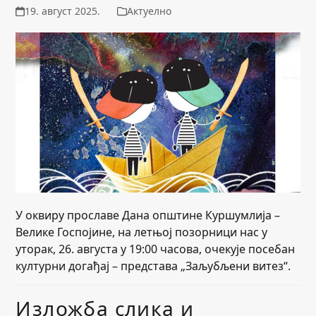
19. август 2025.
Актуелно
У оквиру прославе Дана општине Куршумлија –
Велике Госпојине, на летњој позорници нас у
уторак, 26. августа у 19:00 часова, очекује посебан
културни догађај – представа „Заљубљени витез“.
Изложба слика и