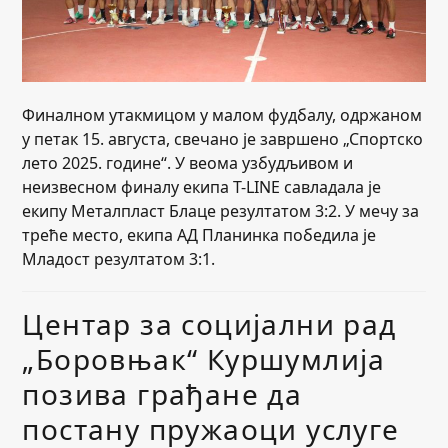
Финалном утакмицом у малом фудбалу, одржаном
у петак 15. августа, свечано је завршено „Спортско
лето 2025. године“. У веома узбудљивом и
неизвесном финалу екипа Т-LINE савладала је
екипу Металпласт Блаце резултатом 3:2. У мечу за
треће место, екипа АД Планинка победила је
Младост резултатом 3:1.
Центар за социјални рад
„Боровњак“ Куршумлија
позива грађане да
постану пружаоци услуге