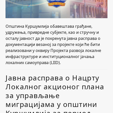
Општина Куршумлија обавештава грађане,
удружења, привредне субјекте, као и стручну и
осталу јавност да је покренута јавна расправа о
документацији везаној за пројекте који ће бити
реализовани у оквиру Пројекта развоја локалне
инфраструктуре и институционалног јачања
локалних самоуправа (LIID).
Јавна расправа о Нацрту
Локалног акционог плана
за управљање
миграцијама у општини
Куршумлија за период