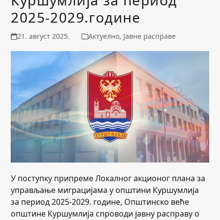
2025-2029.године
21. август 2025.
Актуелно
,
Јавне расправе
У поступку припреме Локалног акционог плана за
управљање миграцијама у општини Куршумлија
за период 2025-2029. године, Општинско веће
општине Куршумлија спроводи јавну расправу о