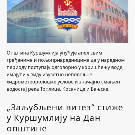
Општина Куршумлија упућује апел свим
грађанима и пољопривредницима да у наредном
периоду поступају одговорно у коришћењу воде,
имајући у виду изузетно неповољне
хидрометеоролошке услове и значајно смањен
водостај река Топлице, Косанице и Бањске.
„Заљубљени витез“ стиже
у Куршумлију на Дан
општине