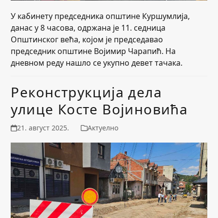
У кабинету председника општине Куршумлија,
данас у 8 часова, одржана је 11. седница
Општинског већа, којом је председавао
председник општине Војимир Чарапић. На
дневном реду нашло се укупно девет тачака.
Реконструкција дела
улице Косте Војиновића
21. август 2025.
Актуелно