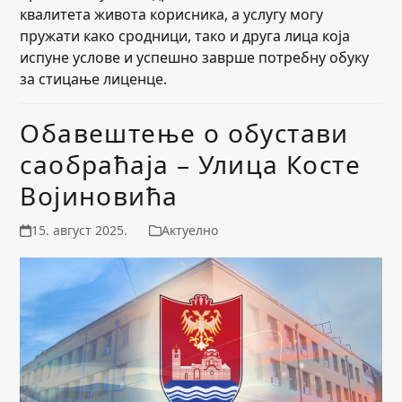
квалитета живота корисника, а услугу могу
пружати како сродници, тако и друга лица која
испуне услове и успешно заврше потребну обуку
за стицање лиценце.
Обавештење о обустави
саобраћаја – Улица Косте
Војиновића
15. август 2025.
Актуелно