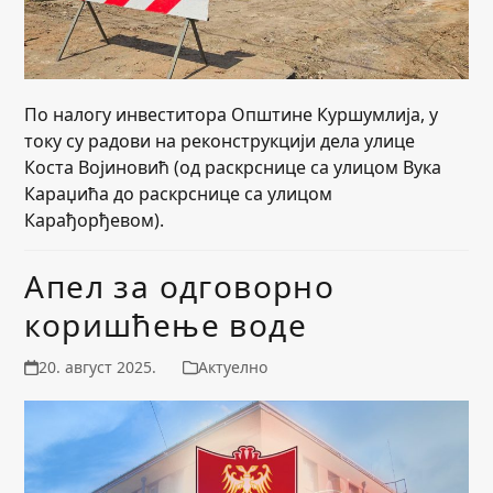
По налогу инвеститора Општине Куршумлија, у
току су радови на реконструкцији дела улице
Коста Војиновић (од раскрснице са улицом Вука
Караџића до раскрснице са улицом
Карађорђевом).
Апел за одговорно
коришћење воде
20. август 2025.
Актуелно