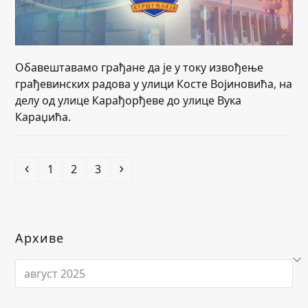
Обавештавамо грађане да је у току извођење
грађевинских радова у улици Косте Војиновића, на
делу од улице Карађорђеве до улице Вука
Караџића.
Previous
Page
Page
Page
Next
1
2
3
Архиве
Архиве