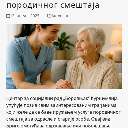
породичног смештаја
15. август 2025.
Актуелно
Центар за социјални рад „Боровњак“ Куршумлија
упућује позив свим заинтересованим грађанима
који желе да се баве пружањем услуге породичног
смештаја за одрасле и старије особе. Овај вид
бриге омогућава одржавање или побољшање