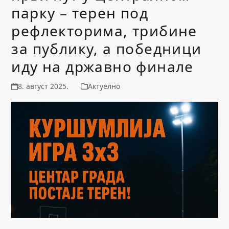
парку – терен под
рефлекторима, трибине
за публику, а победници
иду на државно финале
8. август 2025.
Актуелно