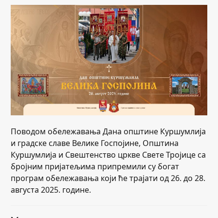
Поводом обележавања Дана општине Куршумлија
и градске славе Велике Госпојине, Општина
Куршумлија и Свештенство цркве Свете Тројице са
бројним пријатељима припремили су богат
програм обележавања који ће трајати од 26. до 28.
августа 2025. године.