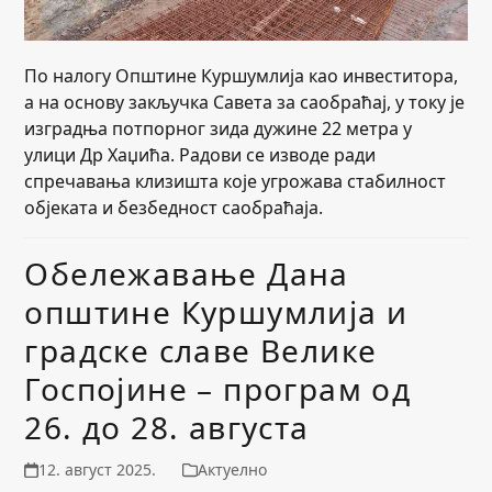
По налогу Општине Куршумлија као инвеститора,
а на основу закључка Савета за саобраћај, у току је
изградња потпорног зида дужине 22 метра у
улици Др Хаџића. Радови се изводе ради
спречавања клизишта које угрожава стабилност
објеката и безбедност саобраћаја.
Обележавање Дана
општине Куршумлија и
градске славе Велике
Госпојине – програм од
26. до 28. августа
12. август 2025.
Актуелно