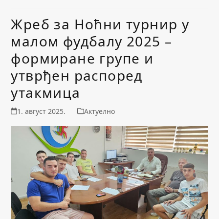
Жреб за Ноћни турнир у
малом фудбалу 2025 –
формиране групе и
утврђен распоред
утакмица
1. август 2025.
Актуелно