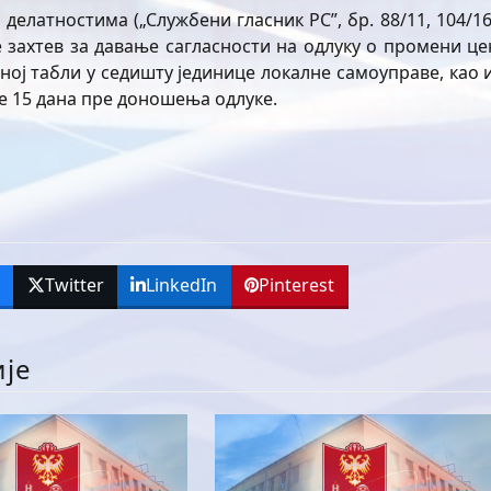
делатностима („Службени гласник РС”, бр. 88/11, 104/16
е захтев за давање сагласности на одлуку о промени це
ној табли у седишту јединице локалне самоуправе, као и
е 15 дана пре доношења одлуке.
k
Twitter
LinkedIn
Pinterest
ије