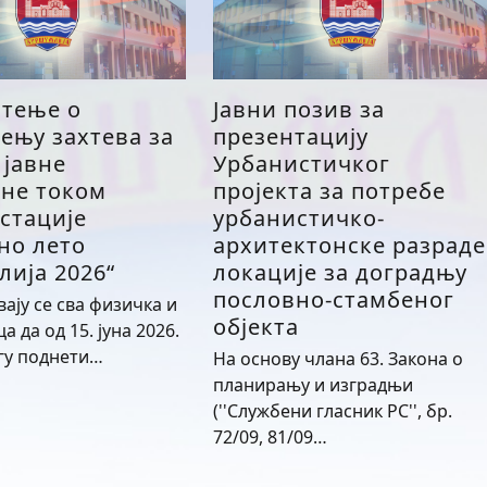
тење о
Јавни позив за
ењу захтева за
презентацију
 јавне
Урбанистичког
не током
пројекта за потребе
стације
урбанистичко-
но лето
архитектонске разраде
ија 2026“
локације за доградњу
пословно-стамбеног
ају се сва физичка и
објекта
а да од 15. јуна 2026.
гу поднети…
На основу члана 63. Закона о
планирању и изградњи
(''Службени гласник РС'', бр.
72/09, 81/09…