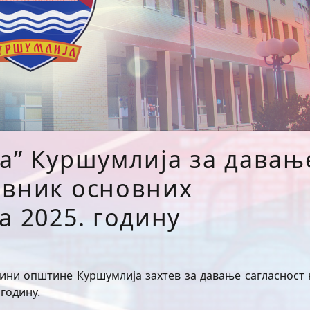
ца” Куршумлија за давањ
овник основних
а 2025. годину
тини општине Куршумлија захтев за давање сагласност 
годину.