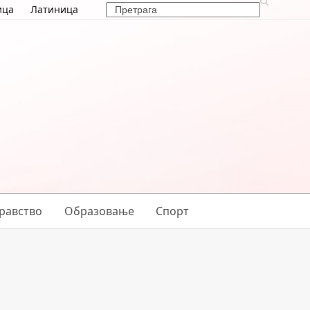
Search
ица
Латиница
равство
Образовање
Спорт