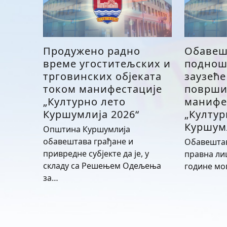
Продужено радно
Обавеш
време угоститељских и
поднош
трговинских објеката
заузеће
током манифестације
површи
„Културно лето
манифе
Куршумлија 2026“
„Култур
Куршумл
Општина Куршумлија
обавештава грађане и
Обавештав
привредне субјекте да је, у
правна лиц
складу са Решењем Одељења
године мо
за…