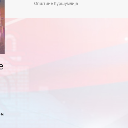
Општине Куршумлија
е
на