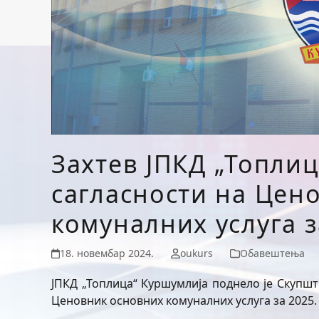
Захтев ЈПКД „Топли
сагласности на Цен
комуналних услуга з
18. новембар 2024.
oukurs
Обавештења
ЈПКД „Топлица“ Куршумлија поднело је Скупш
Ценовник основних комуналних услуга за 2025. 