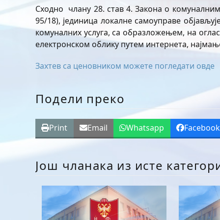
Сходно члану 28. став 4. Закона о комуналним 
95/18), јединица локалне самоуправе објављуј
комуналних услуга, са образложењем, на оглас
електронском облику путем интернета, најмањ
Захтев са ценовником можете погледати овде
Подели преко
Print
Email
Whatsapp
Faceboo
Још чланака из исте категор