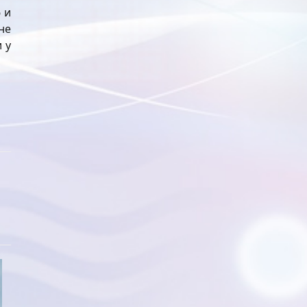
 и
не
 у