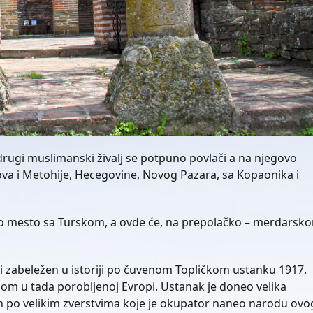
drugi muslimanski živalj se potpuno povlači a na njegovo
sova i Metohije, Hecegovine, Novog Pazara, sa Kopaonika i
no mesto sa Turskom, a ovde će, na prepolačko – merdarsk
 i zabeležen u istoriji po čuvenom Topličkom ustanku 1917.
nom u tada porobljenoj Evropi. Ustanak je doneo velika
n po velikim zverstvima koje je okupator naneo narodu ovo