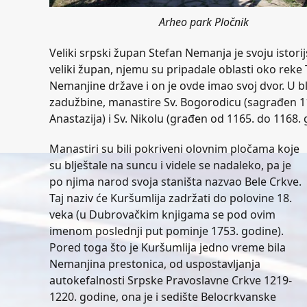
Arheo park Pločnik
Veliki srpski župan Stefan Nemanja je svoju istori
veliki župan, njemu su pripadale oblasti oko reke T
Nemanjine države i on je ovde imao svoj dvor. U bl
zadužbine, manastire Sv. Bogorodicu (sagrađen 
Anastazija) i Sv. Nikolu (građen od 1165. do 1168. 
Manastiri su bili pokriveni olovnim pločama koje
su blještale na suncu i videle se nadaleko, pa je
po njima narod svoja staništa nazvao Bele Crkve.
Taj naziv će Kuršumlija zadržati do polovine 18.
veka (u Dubrovačkim knjigama se pod ovim
imenom poslednji put pominje 1753. godine).
Pored toga što je Kuršumlija jedno vreme bila
Nemanjina prestonica, od uspostavljanja
autokefalnosti Srpske Pravoslavne Crkve 1219-
1220. godine, ona je i sedište Belocrkvanske