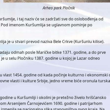
Arheo park Pločnik
šumlje, i taj naziv će se zadržati sve do oslobođenja od
je. Pod imenom Kuršumlija se uglavnom pominje po
ja je u stvari prevod naziva Bele Crkve (Kuršunlu kilise).
apadaju odmah posle Maričke bitke 1371. godine, a do prve
 je u selu Pločniku 1387. godine u kojoj je Lazar odneo
ku vlast 1454. godine od kada počinje kulturno i ekonomski 
vne vlasti i kulture Srbije, jedno vreme biće oronula tursk
godine u Kuršumliji i okolini je pretežno živelo hrišćansko
hom Arsenijem Čarnojevićem 1690. godine i patrijarhom
zmenila se nacionalna slika stanovništva ovog kraja. Na