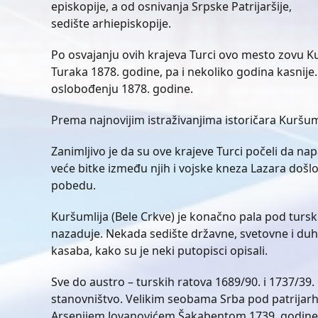
episkopije, a od osnivanja Srpske Patrijaršije,
sedište arhiepiskopije.
Po osvajanju ovih krajeva Turci ovo mesto zovu Kur
Turaka 1878. godine, pa i nekoliko godina kasni
oslobođenju 1878. godine.
Prema najnovijim istraživanjima istoričara Kuršumli
Zanimljivo je da su ove krajeve Turci počeli da n
veće bitke između njih i vojske kneza Lazara došlo
pobedu.
Kuršumlija (Bele Crkve) je konačno pala pod turs
nazaduje. Nekada sedište državne, svetovne i duho
kasaba, kako su je neki putopisci opisali.
Sve do austro – turskih ratova 1689/90. i 1737/39. 
stanovništvo. Velikim seobama Srba pod patrijar
Arsenijem Jovanovićem Šakabentom 1739. godine i