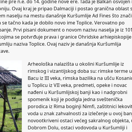
ne pre n.e. do 14. godine nove ere. Tada je Balkan osvojen 
oniju. Ovaj kraj je pripao Dalmaciji i postao granična oblast 
em naselju na mestu današnje Kuršumlije Ad Fines što znači
a se tačno kada je dobilo novo ime Toplice. Verovatno po
anje. Prvi pisani dokument o novom nazivu naselja je iz 10
a kojima se potvrđuje prava i granice Ohridske arhiepiskopije
mliju naziva Toplice. Ovaj naziv je današnja Kuršumlija
žave.
Arheološka nalazišta u okolini Kuršumlije iz
rimskog i vizantijskog doba su: rimske terme u
Bacu iz III veka, rimska bazilika na ušću Kosani
u Toplicu iz VII veka, predmeti, opeke i novac
nađeni u Kuršumlijskoj banji kao i nadgrobni
spomenik koji je podigla jedna sveštenička
porodica iz Rima boginji Nimfi, zaštitnici lekovi
voda u znak zahvalnosti za izlečenje u ovoj banj
novootkriveni ostaci većeg sakralnog objekta, 
Dobrom Dolu, ostaci vodovoda u Kuršumliji i