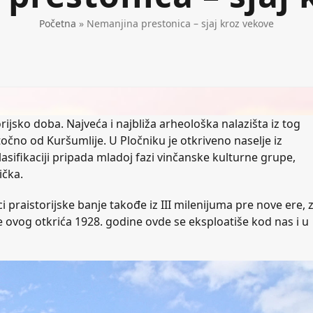
Početna
»
Nemanjina prestonica – sjaj kroz vekove
rijsko doba. Najveća i najbliža arheološka nalazišta iz tog
točno od Kuršumlije. U Pločniku je otkriveno naselje iz
lasifikaciji pripada mladoj fazi vinčanske kulturne grupe,
ička.
i praistorijske banje takođe iz III milenijuma pre nove ere, 
le ovog otkrića 1928. godine ovde se eksploatiše kod nas i u