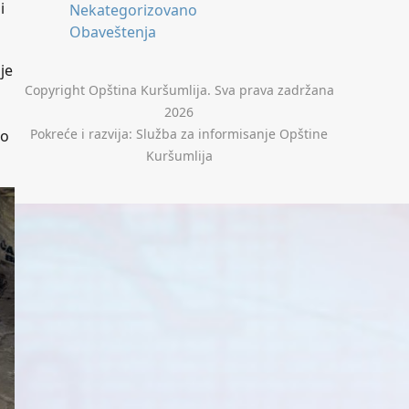
i
Nekategorizovano
Obaveštenja
je
Copyright Opština Kuršumlija. Sva prava zadržana
2026
Pokreće i razvija: Služba za informisanje Opštine
ao
Kuršumlija