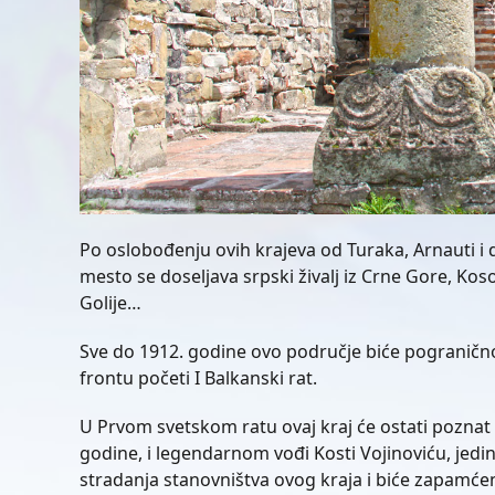
Po oslobođenju ovih krajeva od Turaka, Arnauti i 
mesto se doseljava srpski živalj iz Crne Gore, Ko
Golije…
Sve do 1912. godine ovo područje biće pogranič
frontu početi I Balkanski rat.
U Prvom svetskom ratu ovaj kraj će ostati poznat
godine, i legendarnom vođi Kosti Vojinoviću, jedi
stradanja stanovništva ovog kraja i biće zapamće