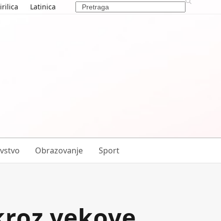
Search
irilica
Latinica
vstvo
Obrazovanje
Sport
kroz vekove