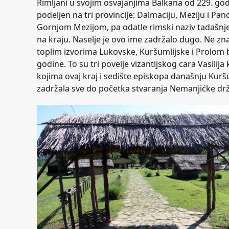
Rimljani u svojim osvajanjima Balkana od 229. godi
podeljen na tri provincije: Dalmaciju, Meziju i Pan
Gornjom Mezijom, pa odatle rimski naziv tadašnj
na kraju. Naselje je ovo ime zadržalo dugo. Ne zn
toplim izvorima Lukovske, Kuršumlijske i Prolom b
godine. To su tri povelje vizantijskog cara Vasilij
kojima ovaj kraj i sedište episkopa današnju Kuršu
zadržala sve do početka stvaranja Nemanjićke dr