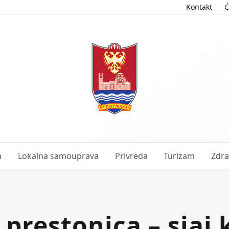
Kontakt
Ć
a
Lokalna samouprava
Privreda
Turizam
Zdra
prestonica – sjaj 