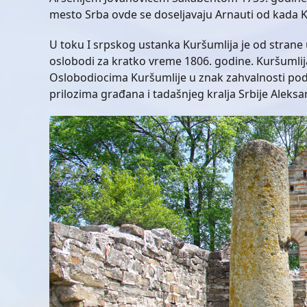
mesto Srba ovde se doseljavaju Arnauti od kada Ku
U toku I srpskog ustanka Kuršumlija je od strane 
oslobodi za kratko vreme 1806. godine. Kuršumlij
Oslobodiocima Kuršumlije u znak zahvalnosti pod
prilozima građana i tadašnjeg kralja Srbije Aleks