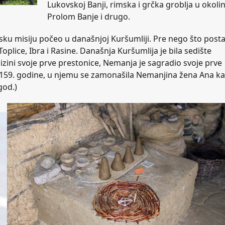
Lukovskoj Banji, rimska i grčka groblja u okolin
Prolom Banje i drugo.
jsku misiju počeo u današnjoj Kuršumliji. Pre nego što posta
oplice, Ibra i Rasine. Današnja Kuršumlija je bila sedište
izini svoje prve prestonice, Nemanja je sagradio svoje prve
1159. godine, u njemu se zamonašila Nemanjina žena Ana k
god.)