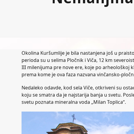
Okolina Kuršumlije je bila nastanjena još u praisto
perioda su u selima Pločnik i Viča, 12 km severois
III milenijuma pre nove ere, koje po arheološkoj k
prema kome je ova faza nazvana vinčansko-pločn
Nedaleko odavde, kod sela Viče, otkriveni su ostac
koju se smatra da je najstarija banja u svetu. Pos
svetu poznata mineralna voda „Milan Toplica“.