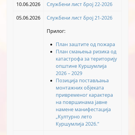
10.06.2026
Службени лист број 22-2026
05.06.2026
Службени лист број 21-2026
Прилог:
План заштите од пожара
План смањења ризика од
катастрофа за територију
општине Куршумлија
2026 – 2029
Позиција постављања
монтажних објеката
привременог карактера
на површинама јавне
намене манифестација
„Културно лето
Куршумлија 2026.“