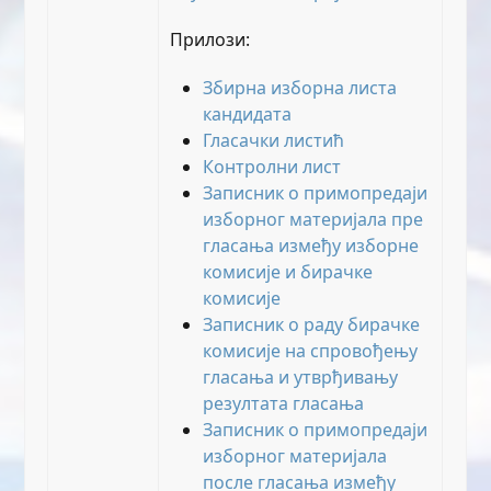
Прилози:
Збирна изборна листа
кандидата
Гласачки листић
Контролни лист
Записник о примопредаји
изборног материјала пре
гласања између изборне
комисије и бирачке
комисије
Записник о раду бирачке
комисије на спровођењу
гласања и утврђивању
резултата гласања
Записник о примопредаји
изборног материјала
после гласања између