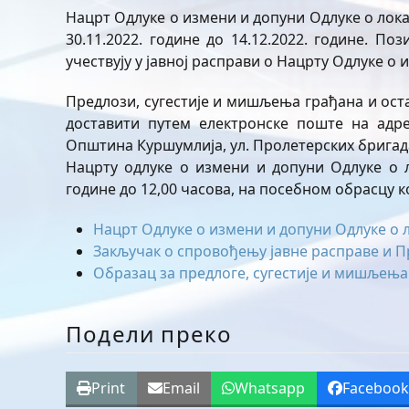
Нацрт Одлуке о измени и допуни Одлуке о лока
30.11.2022. године до 14.12.2022. године. По
учествују у јавној расправи о Нацрту Одлуке 
Предлози, сугестије и мишљења грађана и оста
доставити путем електронске поште на адр
Општина Куршумлија, ул. Пролетерских бригада 
Нацрту одлуке о измени и допуни Одлуке о л
године до 12,00 часова, на посебном обрасцу к
Нацрт Одлуке о измени и допуни Одлуке о
Закључак о спровођењу јавне расправе и П
Образац за предлоге, сугестије и мишљењ
Подели преко
Print
Email
Whatsapp
Faceboo