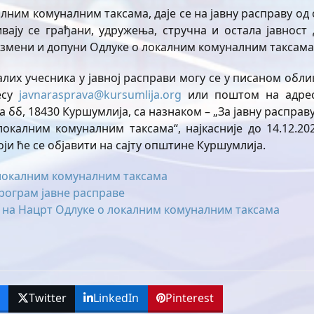
лним комуналним таксама, даје се на јавну расправу од 
зивају се грађани, удружења, стручна и остала јавност 
о измени и допуни Одлуке о локалним комуналним таксама
лих учесника у јавној расправи могу се у писаном облик
есу
javnarasprava@kursumlija.org
или поштом на адрес
бб, 18430 Куршумлија, са назнаком – „За јавну расправу
окалним комуналним таксама“, најкасније до 14.12.202
оји ће се објавити на сајту општине Куршумлија.
 локалним комуналним таксама
рограм јавне расправе
а на Нацрт Одлуке о локалним комуналним таксама
k
Twitter
LinkedIn
Pinterest