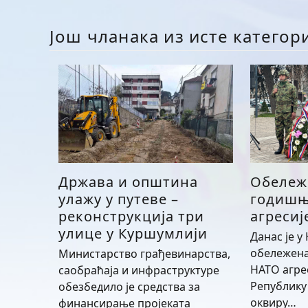
Још чланака из исте категор
Држава и општина
Обележ
улажу у путеве –
годишњ
реконструкција три
агресиј
улице у Куршумлији
Данас је у
обележена
Министарство грађевинарства,
НАТО агре
саобраћаја и инфраструктуре
Републику 
обезбедило је средства за
оквиру…
финансирање пројеката