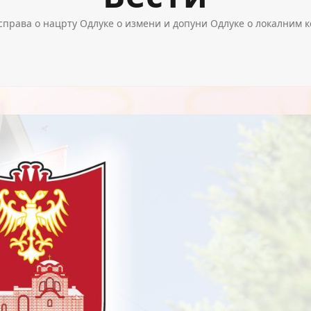
справа о нацрту Одлуке о измени и допуни Одлуке о локалним 