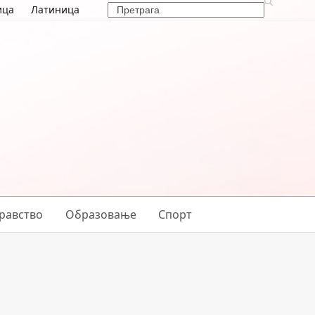
Search
ица
Латиница
равство
Образовање
Спорт