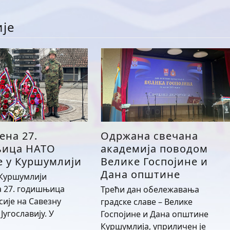
ије
ена 27.
Одржана свечана
ица НАТО
академија поводом
е у Куршумлији
Велике Госпојине и
Дана општине
 Куршумлији
 27. годишњица
Трећи дан обележавања
сије на Савезну
градске славе – Велике
Југославију. У
Госпојине и Дана општине
Куршумлија, уприличен је