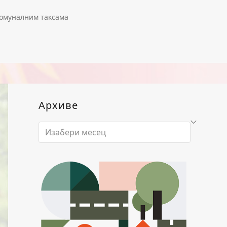
комуналним таксама
Архиве
Архиве