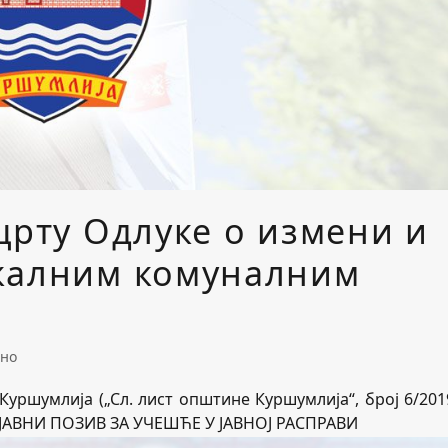
црту Одлуке о измени и
окалним комуналним
ано
Куршумлија („Сл. лист општине Куршумлија“, број 6/2019
 ЈАВНИ ПОЗИВ ЗА УЧЕШЋЕ У ЈАВНОЈ РАСПРАВИ