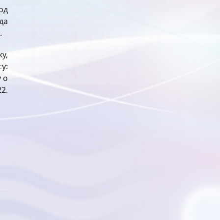
од
да
.
у,
у:
 о
2.