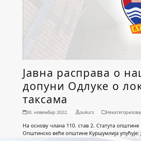
Јавна расправа о на
допуни Одлуке о л
таксама
30. новембар 2022.
oukurs
Некатегоризов
На основу члана 110. став 2. Статута општине 
Општинско веће општине Куршумлија упућује: