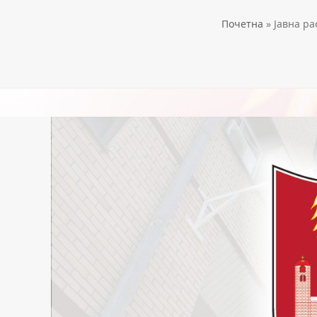
Почетна
»
Јавна ра