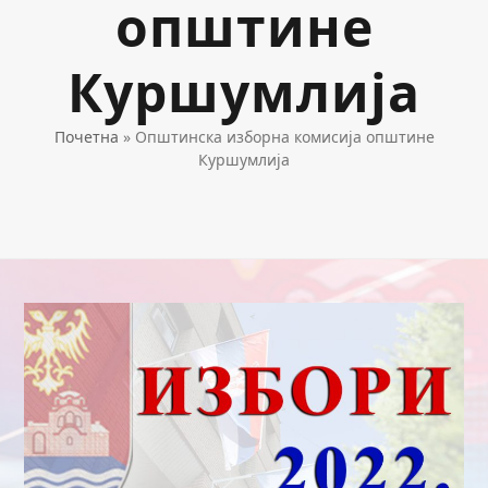
општине
Куршумлија
Почетна
»
Општинска изборна комисија општине
Куршумлија