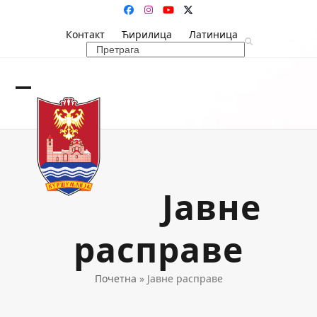
Skip
Facebook
Instagram
YouTube
Twitter
to
Контакт
Ћирилица
Латиница
content
Search
Open
Close
mobile
mobile
menu
menu
Јавне
расправе
Почетна
»
Јавне расправе