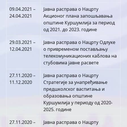
09.04.2021 –
Јавна расправа о Нацрту
24.04.2021
Акционог плана запошљавања
општине Куршумлија за период
од 2021. до 2023. године
29.03.2021 –
Јавна расправа о Нацрту Одлуке
12.04.2021
о привременом постављању
телекомуникационих каблова на
стубовима јавне расвете
27.11.2020 –
Јавна расправа о Нацрту
11.12.2020
Стратегије за унапређивање
предшколског васпитања и
образовања општине
Куршумлија у периоду од 2020-
2025. године
27.11.2020 –
Јавна расправа о Нацрту