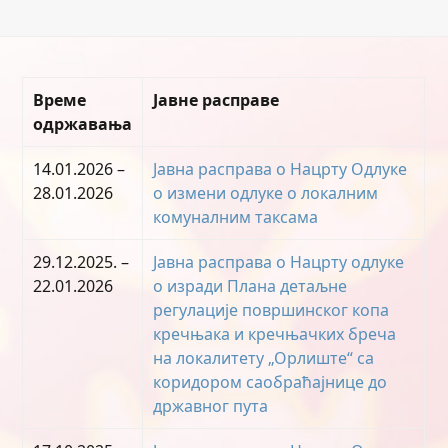
Време
Јавне расправе
одржавања
14.01.2026 –
Јавна расправа о Нацрту Одлуке
28.01.2026
о измени одлуке о локалним
комуналним таксама
29.12.2025. –
Јавна расправа о Нацрту одлуке
22.01.2026
о изради Плана детаљне
регулације површинског копа
кречњака и кречњачких бреча
на локалитету „Орлиште“ са
коридором саобраћајнице до
државног пута