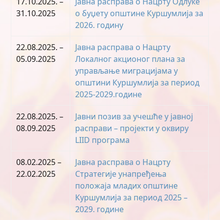
17.10.2025. –
Јавна расправа о Нацрту Oдлуке
31.10.2025
о буџету општине Куршумлија за
2026. годину
22.08.2025. –
Јавна расправа о Нацрту
05.09.2025
Локалног акционог плана за
управљање миграцијама у
општини Куршумлија за период
2025-2029.године
22.08.2025. –
Јавни позив за учешће у јавној
08.09.2025
расправи – пројекти у оквиру
LIID програма
08.02.2025 –
Јавна расправа о Нацрту
22.02.2025
Стратегије унапређења
положаја младих општине
Куршумлија за период 2025 –
2029. године