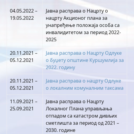
04.05.2022 –
Јавна расправа о Нацрту о
19.05.2022
нацрту Акционог плана за
унапређење положаја особа са
инвалидитетом за период 2022-
2025
20.11.2021 –
Јавна расправа о Нацрту Oдлуке
05.12.2021
о буџету општине Куршумлија за
2022. годину
20.11.2021 –
Јавна расправа о нацрту Одлуке
05.12.2021
о локалним комуналним таксама
11.09.2021 –
Јавна расправа о Нацрту
25.09.2021
Локалног Плана управљања
отпадом са катастром дивљих
сметлишта за период од 2021 –
2030. године