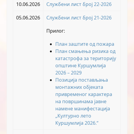
10.06.2026
Службени лист број 22-2026
05.06.2026
Службени лист број 21-2026
Прилог:
План заштите од пожара
План смањења ризика од
катастрофа за територију
општине Куршумлија
2026 – 2029
Позиција постављања
монтажних објеката
привременог карактера
на површинама јавне
намене манифестација
„Културно лето
Куршумлија 2026.“