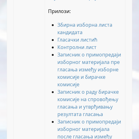
Прилози:
Збирна изборна листа
кандидата
Гласачки листић
Контролни лист
Записник о примопредаји
изборног материјала пре
гласања између изборне
комисије и бирачке
комисије
Записник о раду бирачке
комисије на спровођењу
гласања и утврђивању
резултата гласања
Записник о примопредаји
изборног материјала
после гласања између